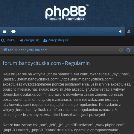
ię
Szukaj
or
Zaloguj się
Zarejestruj się
al
ar
ce
a
og
ej
forum.bandycituska.com
S
z
j
uj
es
forum.bandycituska.com - Regulamin
u
…
si
tru
k
Rejestrując się na witrynie „forum.bandycituska.com”, zwanej dalej „my”, ”nas”,
ę
j
a
„nasza”, „forum.bandycituska.com”, „https://forum.bandycituska.com”,
j
akceptujesz wyszczególnione poniżej postanowienia. Jeśli ich nie akceptujesz,
si
opuść to miejsce, naciskając przycisk „Nie akceptuję”. Administracja witryny
ę
„forum.bandycituska.com” ma prawo w dowolnym czasie zmienić poniższe
postanowienia, informując cię o zmianach, niemniej wskazane jest, aby
użytkownicy sami regularnie zaglądali do tego regulaminu. Korzystanie z
witryny „forum.bandycituska.com” po zmianach regulaminu oznacza, że
akceptujesz te zmiany ze wszelkimi konsekwencjami prawnymi.
Nasze fora zwane też „one”, „ich”, „je”, „phpBB software”, „www.phpbb.com”,
„phpBB Limited”, „phpBB Teams” działają w oparciu o oprogramowanie