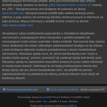
wykorzystujące technologię phpBB, która jest środowiskiem typu witryny
(bulletin board), wydane na licencji „
GNU General Public License v2
” zwanej
też „GPL”. Oprogramowanie jest dostępne do pobrania ze strony
www.phpbb.com
. Oprogramowanie phpBB tylko ułatwia dyskusje przez
internet, a jego autorzy nie kontrolują tekstów zamieszczanych w internecie za
jego pomocą. Więcej informacji o phpBB można znaleźć na stronie
https://www.phpbb.com/
.
Akceptujesz zakaz publikowania wypowiedzi o charakterze obraźliwym,
oszczerczym, propagującym treści niezgodne z polskim prawem lub
naruszającym cudze prawa autorskie i dobra osobiste. Naruszenie tego zakazu
może skutkować dla ciebie całkowitym zablokowaniem dostępu do tej witryny,
a twój dostawca internetu zostanie powiadomiony o twoim niewłaściwym
zachowaniu. Wyrażasz zgodę na to, że „forum.bandycituska.com” może w
każdej chwili usunąć, zmienić, przenieść lub zamknąć każdy twój temat, post.
Wyrażasz zgodę na zapisywanie wszystkich podanych przez ciebie informacji
w naszej bazie danych. Informacje te nie będą przekazywane nikomu bez
twojej zgody, ale ani „forum.bandycituska.com”, ani phpBB nie ponosi
odpowiedzialności za włamania do witryny, podczas których może dojść do
kradzieży danych.
forum.bandycituska.com
Usuń ciasteczka witryny
Strefa czasowa
UTC
Technologię dostarcza
phpBB
® Forum Software © phpBB Limited
Style autor:
Arty
- phpBB 3.3 autor: MrGaby
Polski pakiet językowy dostarcza
phpBB.pl