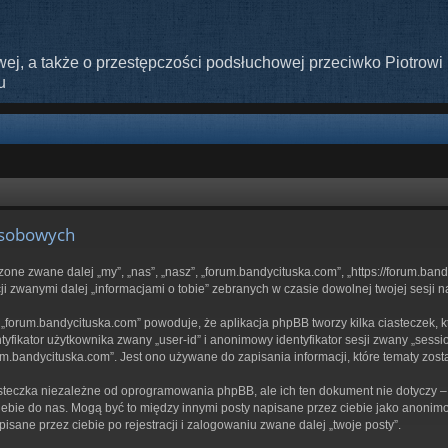
ej, a także o przestępczości podsłuchowej przeciwko Piotrowi 
u
osobowych
szone zwane dalej „my”, „nas”, „nasz”, „forum.bandycituska.com”, „https://forum.ba
i zwanymi dalej „informacjami o tobie” zebranych w czasie dowolnej twojej sesji n
 „forum.bandycituska.com” powoduje, że aplikacja phpBB tworzy kilka ciasteczek, 
yfikator użytkownika zwany „user-id” i anonimowy identyfikator sesji zwany „sessi
m.bandycituska.com”. Jest ono używane do zapisania informacji, które tematy został
steczka niezależne od oprogramowania phpBB, ale ich ten dokument nie dotyczy 
 ciebie do nas. Mogą być to między innymi posty napisane przez ciebie jako anon
isane przez ciebie po rejestracji i zalogowaniu zwane dalej „twoje posty”.