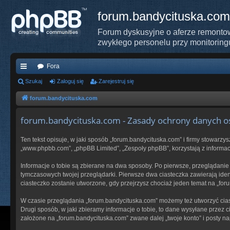
forum.bandycituska.com
Forum dyskusyjne o aferze remontow
zwykłego personelu przy monitoring
Fora
ię
Szukaj
Zaloguj się
Zarejestruj się
ce
forum.bandycituska.com
j
forum.bandycituska.com - Zasady ochrony danych 
…
Ten tekst opisuje, w jaki sposób „forum.bandycituska.com” i firmy stowarzy
„www.phpbb.com”, „phpBB Limited”, „Zespoły phpBB”, korzystają z informacj
Informacje o tobie są zbierane na dwa sposoby. Po pierwsze, przeglądanie
tymczasowych twojej przeglądarki. Pierwsze dwa ciasteczka zawierają ident
ciasteczko zostanie utworzone, gdy przejrzysz chociaż jeden temat na „foru
W czasie przeglądania „forum.bandycituska.com” możemy też utworzyć cia
Drugi sposób, w jaki zbieramy informacje o tobie, to dane wysyłane przez
założone na „forum.bandycituska.com” zwane dalej „twoje konto” i posty nap