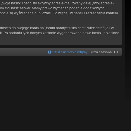
woje hasło” i osobisty aktywny adres e-mail zwany dalej „twój adres e-
tórym stoi nasz serwer. Mamy prawo wymagać podania dodatkowych
 koncie są wyświetlane publicznie. Co więcej, w panelu zarządzania kontem
dostęp do twojego konta na „forum.bandycituska.com”, więc chroń je i w
-mail. Po podaniu tych danych zostanie wygenerowane nowe hasło i przesłane
Usuń ciasteczka witryny
Strefa czasowa
UTC