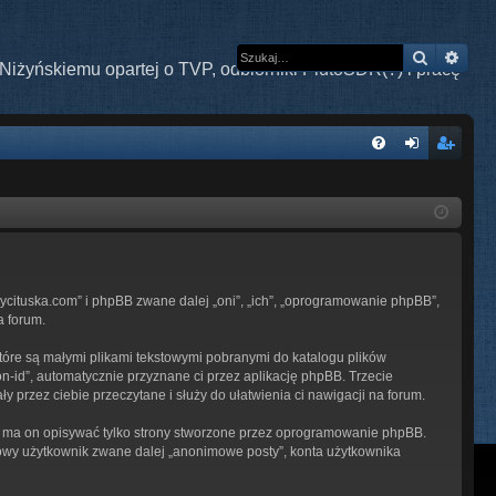
Szukaj
Wys
Niżyńskiemu opartej o TVP, odbiorniki PlutoSDR(?) i pracę
W
FA
al
ar
Q
og
ej
uj
es
si
tru
ndycituska.com” i phpBB zwane dalej „oni”, „ich”, „oprogramowanie phpBB”,
ę
j
a forum.
si
które są małymi plikami tekstowymi pobranymi do katalogu plików
ę
on-id”, automatycznie przyznane ci przez aplikację phpBB. Trzecie
y przez ciebie przeczytane i służy do ułatwienia ci nawigacji na forum.
– ma on opisywać tylko strony stworzone przez oprogramowanie phpBB.
imowy użytkownik zwane dalej „anonimowe posty”, konta użytkownika