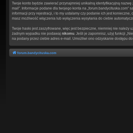
Twoje konto będzie zawierać przynajmniej unikalną identyfikacyjną nazwę 
mail”. Informacje podane dla twojego konta na „forum.bandycituska.com
informacji przy rejestracji, i to my ustalamy czy podanie ich jest koniec
masz możliwość włączenia lub wyłączenia wysyłania do ciebie automatyc
Twoje hasło jest zaszyfrowane, więc jest bezpieczne, niemniej nie należy 
żadnym wypadku nie podawaj
nikomu
. Jeśli je zapomnisz, użyj funkcji 
na podany przez ciebie adres e-mail. Umożliwi ono odzyskanie dostępu do
forum.bandycituska.com