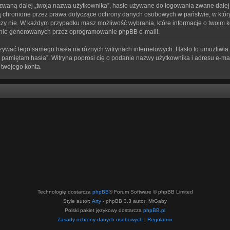
zwaną dalej „twoja nazwa użytkownika”, hasło używane do logowania zwane dalej „t
” są chronione przez prawa dotyczące ochrony danych osobowych w państwie, w k
zne, czy nie. W każdym przypadku masz możliwość wybrania, które informacje o twoim
znie generowanych przez oprogramowanie phpBB e-maili.
używać tego samego hasła na różnych witrynach internetowych. Hasło to umożliwia 
„Nie pamiętam hasła”. Witryna poprosi cię o podanie nazwy użytkownika i adresu e
 twojego konta.
Technologię dostarcza
phpBB
® Forum Software © phpBB Limited
Style autor:
Arty
- phpBB 3.3 autor: MrGaby
Polski pakiet językowy dostarcza
phpBB.pl
Zasady ochrony danych osobowych
|
Regulamin