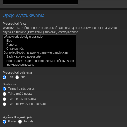
Opcje wyszukiwania
Przeszukaj fora:
Wybierz fora, które chcesz przeszukać. Subfora są przeszukiwane automatycznie,
chyba że funkcja „Przeszukuj subfora”, jest wyłączona.
Przeszukaj subfora:
Tak
Nie
Szukaj w:
Temat i treść posta
Tylko treść posta
Tylko tytuły tematów
Tylko pierwszy post tematu
Wyświetl wyniki jako:
Posty
Tematy