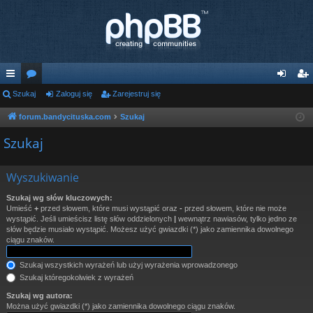
ię
Szukaj
or
Zaloguj się
Zarejestruj się
al
ar
ce
a
og
ej
forum.bandycituska.com
Szukaj
j
uj
es
Szukaj
…
si
tru
Wyszukiwanie
ę
j
Szukaj wg słów kluczowych:
si
Umieść
+
przed słowem, które musi wystąpić oraz
-
przed słowem, które nie może
wystąpić. Jeśli umieścisz listę słów oddzielonych
|
wewnątrz nawiasów, tylko jedno ze
ę
słów będzie musiało wystąpić. Możesz użyć gwiazdki (*) jako zamiennika dowolnego
ciągu znaków.
Szukaj wszystkich wyrażeń lub użyj wyrażenia wprowadzonego
Szukaj któregokolwiek z wyrażeń
Szukaj wg autora:
Można użyć gwiazdki (*) jako zamiennika dowolnego ciągu znaków.