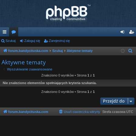
ię
Szukaj
or
Zaloguj się
Zarejestruj się
al
ar
ce
a
og
ej
forum.bandycituska.com
Szukaj
Aktywne tematy
S
z
j
uj
es
Aktywne tematy
u
…
si
tru
Wyszukiwanie zaawansowane
k
Znaleziono 0 wyników • Strona
1
z
1
ę
j
a
Nie znaleziono elementów spełniających kryteria szukania.
j
si
Znaleziono 0 wyników • Strona
1
z
1
ę
Przejdź do
forum.bandycituska.com
Usuń ciasteczka witryny
Strefa czasowa
UTC