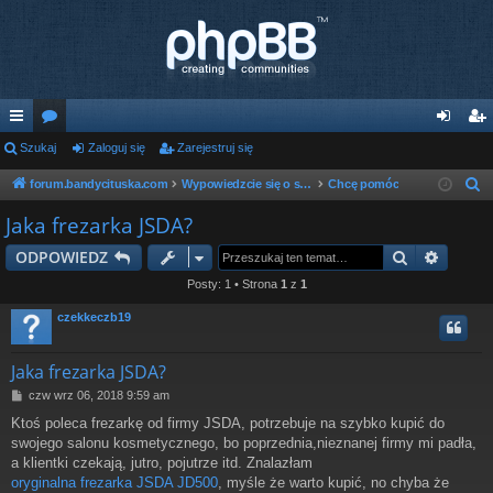
ię
Szukaj
or
Zaloguj się
Zarejestruj się
al
ar
ce
a
og
ej
forum.bandycituska.com
Wypowiedzcie się o sprawie
Chcę pomóc
S
z
j
uj
es
Jaka frezarka JSDA?
u
…
si
tru
Szukaj
Wyszu
ODPOWIEDZ
k
ę
j
a
Posty: 1 • Strona
1
z
1
j
si
czekkeczb19
ę
Jaka frezarka JSDA?
P
czw wrz 06, 2018 9:59 am
o
Ktoś poleca frezarkę od firmy JSDA, potrzebuje na szybko kupić do
s
swojego salonu kosmetycznego, bo poprzednia,nieznanej firmy mi padła,
t
a klientki czekają, jutro, pojutrze itd. Znalazłam
oryginalna frezarka JSDA JD500
, myśle że warto kupić, no chyba że