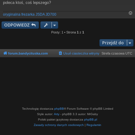
poleca ktoś, coś lepszego?
oryginalna frezarka JSDA JD700
ODPOWIEDZ
r
Posty: 1 • Strona
1
z
1
Przejdź do
forum.bandycituska.com
Usuń ciasteczka witryny
Strefa czasowa
UTC
Technologię dostarcza
phpBB
® Forum Software © phpBB Limited
Style autor:
Arty
- phpBB 3.3 autor: MrGaby
Polski pakiet językowy dostarcza
phpBB.pl
Zasady ochrony danych osobowych
|
Regulamin