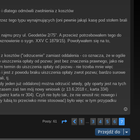
i dlatego odmówili zwolnienia z kosztów
zez tego typu wynajmujących (oni pewnie jakąś kasę pod stołem brali
 najmu przy ul. Geodetów 2/75". A przecież potrzebowałem tego do
o wznowienie o sygn. XXV C 1879/15). Powoływałem się na to,
e z kosztów ("odrzucenie" zamiast oddalenia - co oznacza, że w ogóle
 do uiszczenia opłaty od pozwu: jest bez znaczenia prawnego, jako nie
m termin do uiszczenia opłaty od pozwu - nie trzeba mnie więc
 i jest z powodu braku uiszczenia opłaty zwrot pozwu; bardzo surowe
i, tj.
dy jeden już oddalono) można odrzucić wtedy, gdy oparty jest na tych
zasem zaś ten mój nowy wniosek (z 13.6.2018 r., karta 334)
trz karta nr 304). Czyli nie było tak, że nie wnosił nic nowego i
dy lubią to przeciwko mnie stosować) było więc w tym przypadku
N
a
g
Strona
7
z
7
1
3
4
5
6
Poprzednia
7
Posty: 61
…
ó
r
Przejdź do
ę