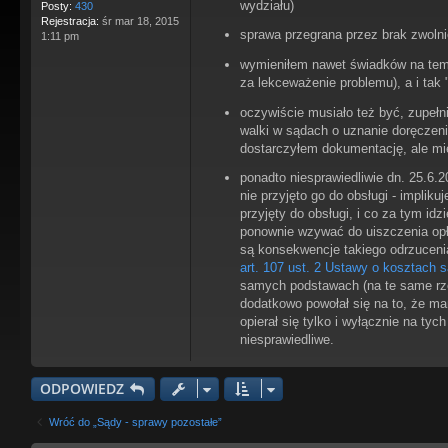
wydziału)
Posty:
430
Rejestracja:
śr mar 18, 2015
sprawa przegrana przez brak zwolni
1:11 pm
wymieniłem nawet świadków na temat
za lekceważenie problemu), a i tak
oczywiście musiało też być, zupełn
walki w sądach o uznanie doręczeni
dostarczyłem dokumentację, ale mie
ponadto niesprawiedliwie dn. 25.6.2
nie przyjęto go do obsługi - impliku
przyjęty do obsługi, i co za tym i
ponownie wzywać do uiszczenia opła
są konsekwencje takiego odrzucenia 
art. 107 ust. 2 Ustawy o kosztach
samych podstawach (na te same rzec
dodatkowo powołał się na to, że mam
opierał się tylko i wyłącznie na t
niesprawiedliwe.
ODPOWIEDZ
Wróć do „Sądy - sprawy pozostałe”