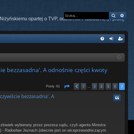
Szukaj
Wys
Niżyńskiemu opartej o TVP, odbiorniki PlutoSDR(?) i pracę
W
FA
al
ar
Q
og
ej
uj
es
cie bezzasadna'. A odnośnie części kwoty
si
tru
ę
j
Strona
7
z
7
1
3
4
5
6
Poprzednia
7
Posty: 61
…
si
czywiście bezzasadna'. A
ę
złowiek wybierany przez prezesa sądu, czyli agenta Ministra
) - Radosław Jeznach (obecnie jest on wiceprzewodniczącym