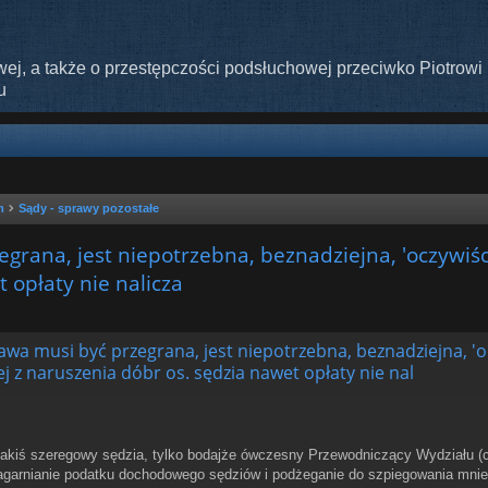
ej, a także o przestępczości podsłuchowej przeciwko Piotrowi 
u
m
Sądy - sprawy pozostałe
egrana, jest niepotrzebna, beznadziejna, 'oczywiś
 opłaty nie nalicza
szukiwanie zaawansowane
rawa musi być przegrana, jest niepotrzebna, beznadziejna, 'o
j z naruszenia dóbr os. sędzia nawet opłaty nie nal
e jakiś szeregowy sędzia, tylko bodajże ówczesny Przewodniczący Wydziału (c
garnianie podatku dochodowego sędziów i podżeganie do szpiegowania mnie