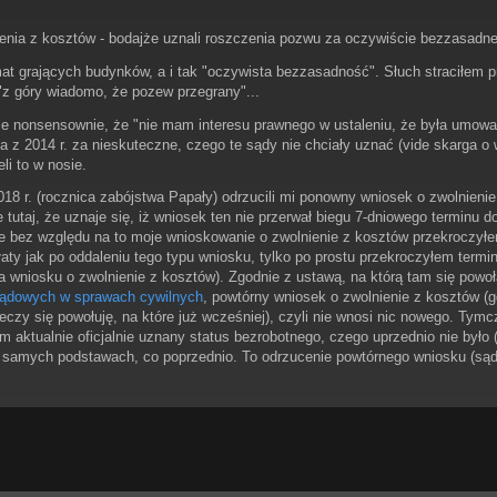
enia z kosztów - bodajże uznali roszczenia pozwu za oczywiście bezzasadne 
 grających budynków, a i tak "oczywista bezzasadność". Słuch straciłem pr
 "z góry wiadomo, że pozew przegrany"...
ie nonsensownie, że "nie mam interesu prawnego w ustaleniu, że była umowa
a z 2014 r. za nieskuteczne, czego te sądy nie chciały uznać (vide skarga 
li to w nosie.
018 r. (rocznica zabójstwa Papały) odrzucili mi ponowny wniosek o zwolnieni
je tutaj, że uznaje się, iż wniosek ten nie przerwał biegu 7-dniowego terminu
dzie bez względu na to moje wnioskowanie o zwolnienie z kosztów przekroczyłe
ty jak po oddaleniu tego typu wniosku, tylko po prostu przekroczyłem termin
wniosku o zwolnienie z kosztów). Zgodnie z ustawą, na którą tam się powołal
 sądowych w sprawach cywilnych
, powtórny wniosek o zwolnienie z kosztów (g
zy się powołuję, na które już wcześniej), czyli nie wnosi nic nowego. Tymc
 aktualnie oficjalnie uznany status bezrobotnego, czego uprzednio nie było (pa
ych samych podstawach, co poprzednio. To odrzucenie powtórnego wniosku (są