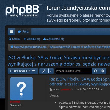
forum.bandycituska.com
Forum dyskusyjne o aferze remontow
zwykłego personelu przy monitoring
Fora
ię
Szukaj
Zaloguj się
Zarejestruj się
ce
forum.bandycituska.com
Sprawiedliwość i prawo w państwie bandycki
j
[SO w Płocku, SA w Łodzi] Sprawa musi być prz
…
wynikającej z naruszenia dóbr os. sędzia nawet
Szukaj
Wy
ODPOWIEDZ
Re: [SO w Płocku, SA w Łodzi] Sp
odnośnie części kwoty wynikające
P
autor:
piotrniz
»
czw lip 06, 2023 8:59 pm
o
Uwagi:
s
t
piotrniz
pozew w I instancji rozpatrywał ni
Site Admin
Sprawiedliwości zamieszanego w za