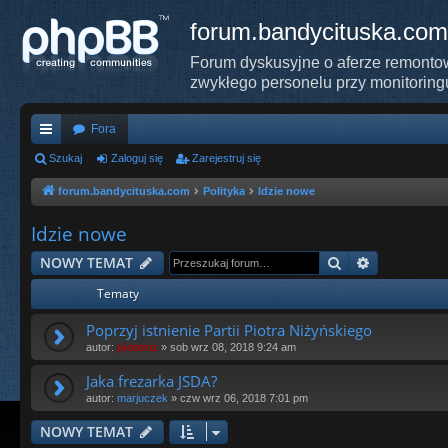
forum.bandycituska.com
Forum dyskusyjne o aferze remontow
zwykłego personelu przy monitoring
Fora
ię
Szukaj
Zaloguj się
Zarejestruj się
ce
forum.bandycituska.com
Polityka
Idzie nowe
j
Idzie nowe
…
Szukaj
Wyszukiwa
NOWY TEMAT
Tematy
Poprzyj istnienie Partii Piotra Niżyńskiego
autor:
piotrniz
»
sob wrz 08, 2018 9:24 am
Jaka frezarka JSDA?
autor:
marjuczek
»
czw wrz 06, 2018 7:01 pm
NOWY TEMAT