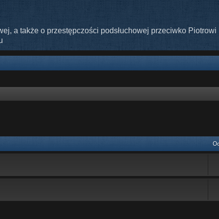
ej, a także o przestępczości podsłuchowej przeciwko Piotrowi 
u
nie zaawansowane
Od