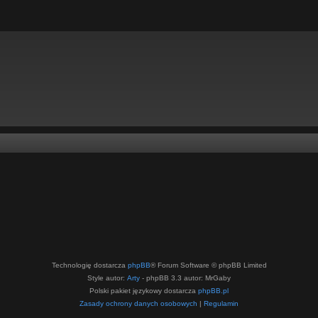
Technologię dostarcza
phpBB
® Forum Software © phpBB Limited
Style autor:
Arty
- phpBB 3.3 autor: MrGaby
Polski pakiet językowy dostarcza
phpBB.pl
Zasady ochrony danych osobowych
|
Regulamin