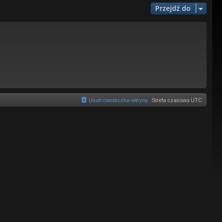
Przejdź do
Usuń ciasteczka witryny
Strefa czasowa
UTC