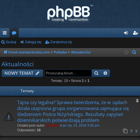
ię
Szukaj
or
Zaloguj się
Zarejestruj się
al
ar
ce
a
og
ej
forum.bandycituska.com
Polityka
Aktualności
S
z
j
uj
es
Aktualności
u
…
si
tru
Szukaj
Wyszukiwanie
NOWY TEMAT
k
ę
j
a
Tematy: 15 • Strona
1
z
1
j
si
Tematy
ę
Tajna czy legalna? Sprawa twierdzenia, że w sądach
działa utajniona grupa zorganizowana zajmująca się
śledzeniem Piotra Niżyńskiego. Rezultaty zapytań
dziennikarskich potwierdzają problem
Ostatni post autor:
piotrniz
«
pn sty 14, 2019 3:30 pm
Odpowiedzi:
16
1
2