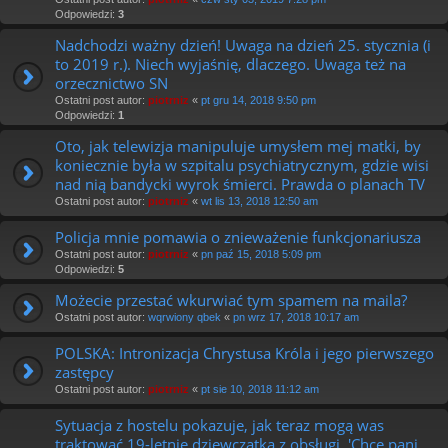
Odpowiedzi:
3
Nadchodzi ważny dzień! Uwaga na dzień 25. stycznia (i
to 2019 r.). Niech wyjaśnię, dlaczego. Uwaga też na
orzecznictwo SN
Ostatni post autor:
piotrniz
«
pt gru 14, 2018 9:50 pm
Odpowiedzi:
1
Oto, jak telewizja manipuluje umysłem mej matki, by
koniecznie była w szpitalu psychiatrycznym, gdzie wisi
nad nią bandycki wyrok śmierci. Prawda o planach TV
Ostatni post autor:
piotrniz
«
wt lis 13, 2018 12:50 am
Policja mnie pomawia o znieważenie funkcjonariusza
Ostatni post autor:
piotrniz
«
pn paź 15, 2018 5:09 pm
Odpowiedzi:
5
Możecie przestać wkurwiać tym spamem na maila?
Ostatni post autor:
wqrwiony qbek
«
pn wrz 17, 2018 10:17 am
POLSKA: Intronizacja Chrystusa Króla i jego pierwszego
zastępcy
Ostatni post autor:
piotrniz
«
pt sie 10, 2018 11:12 am
Sytuacja z hostelu pokazuje, jak teraz mogą was
traktować 19-letnie dziewczątka z obsługi. 'Chce pani