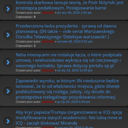
Kontrola skarbowa lansuje teorię, że Piotr Niżyński jest
przestępcą podatkowym. Postępowanie karne
Ostatni post autor:
piotrniz
«
pn wrz 09, 2019 1:00 am
Odpowiedzi:
9
Przedwczesna łaska prezydenta - sprawą od dawna
planowaną. (SN także -- vide serial Warszawskiego
Ośrodka Telewizyjnego 'Detektyw warszawski'.)
Ostatni post autor:
piotrniz
«
wt kwie 09, 2019 9:31 pm
Odpowiedzi:
3
Netia miesiącami nie instaluje łącza, o które podpisała
umowę, i wieloosobowo wykręca się od rzeczowego i
owocnego kontaktu. Sprawa dotyczy portalu xp.pl
Ostatni post autor:
piotrniz
«
wt sty 22, 2019 12:04 pm
Zapowiedzi wyroku, w którym SN niesłusznie będzie
lansować, że to od właściwości miejsca, gdzie dźwięk
podsłuchiwany się rozlega, zależy, czy doszło do
przestępstwa nielegalnego pozyskiwania informacj
Ostatni post autor:
piotrniz
«
pt sty 04, 2019 6:29 pm
Aby kryć papieża/Trumpa zorganizowano w ICQ opcję
modyfikowania starych wiadomości. Nie lubią mnie w
ICQ - zaczęli blokować Mirandę
Ostatni post autor:
piotrniz
«
czw sty 03, 2019 7:28 pm