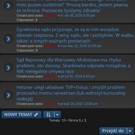
mieć pozew osobiście?' 'Proszę bardzo, jestem pewna,
że ochrona. Ponownie życzymy zdrowia'
Ostatni post autor:
piotrniz
«
śr sie 08, 2018 8:59 pm
Odpowiedzi:
2
Dyrektorka sądu przyznaje, że są w nim wszędzie
dźwięki szeptania. Z winy sądu, ale i polityków. W wątku
także: o innych ważnych postaciach
Ostatni post autor:
piotrniz
«
czw mar 22, 2018 10:09 am
Odpowiedzi:
3
Sąd Rejonowy dla Warszawy-Mokotowa ma chyba
problem, oto donosy. Skarbówka odpisała rozsądnie, a
NIK nielegalnie umywa ręce
Ostatni post autor:
piotrniz
«
pn lut 26, 2018 6:40 pm
Hetzner uległ układowi TVP+fiskus i zmyślił problem
przeciwko memu serwerowi (lub wdrożył kuriozalną
reakcję)
Ostatni post autor:
piotrniz
«
pt paź 20, 2017 12:00 am
NOWY TEMAT
Tematy: 15 • Strona
1
z
1
Przejdź do