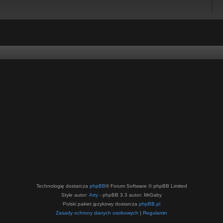
Technologię dostarcza
phpBB
® Forum Software © phpBB Limited
Style autor:
Arty
- phpBB 3.3 autor: MrGaby
Polski pakiet językowy dostarcza
phpBB.pl
Zasady ochrony danych osobowych
|
Regulamin