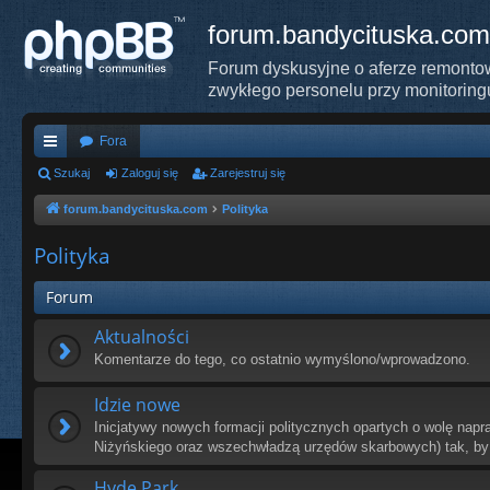
forum.bandycituska.com
Forum dyskusyjne o aferze remontow
zwykłego personelu przy monitoring
Fora
ię
Szukaj
Zaloguj się
Zarejestruj się
ce
forum.bandycituska.com
Polityka
j
Polityka
…
Forum
Aktualności
Komentarze do tego, co ostatnio wymyślono/wprowadzono.
Idzie nowe
Inicjatywy nowych formacji politycznych opartych o wolę napr
Niżyńskiego oraz wszechwładzą urzędów skarbowych) tak, by
Hyde Park