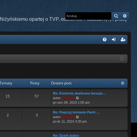
Szukaj
Wys
Niżyńskiemu opartej o TVP, odbiorniki PlutoSDR(?) i pracę
W
FA
al
ar
Q
og
ej
uj
es
si
tru
Tematy
Posty
Ostatni post
ę
j
Re: Kontrola skarbowa lansuje…
si
15
57
W
autor:
piotrniz
y
pn wrz 09, 2019 1:00 am
ę
ś
w
Re: Poprzyj istnienie Partii …
2
3
i
W
autor:
piotrniz
e
y
pn lis 11, 2024 3:35 pm
t
ś
l
w
n
i
Re: Dzień dobry