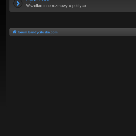
Wszelkie inne rozmowy o polityce.
forum.bandycituska.com