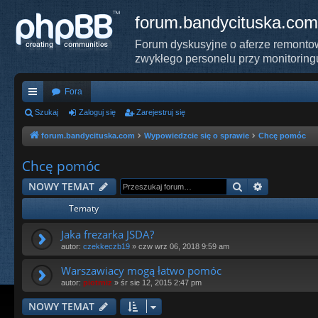
forum.bandycituska.com
Forum dyskusyjne o aferze remontow
zwykłego personelu przy monitoring
Fora
ię
Szukaj
Zaloguj się
Zarejestruj się
ce
forum.bandycituska.com
Wypowiedzcie się o sprawie
Chcę pomóc
j
Chcę pomóc
…
Szukaj
Wyszukiwa
NOWY TEMAT
Tematy
Jaka frezarka JSDA?
autor:
czekkeczb19
»
czw wrz 06, 2018 9:59 am
Warszawiacy mogą łatwo pomóc
autor:
piotrniz
»
śr sie 12, 2015 2:47 pm
NOWY TEMAT