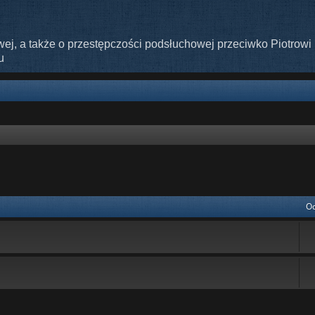
ej, a także o przestępczości podsłuchowej przeciwko Piotrowi 
u
nie zaawansowane
Od