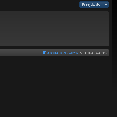
Przejdź do
Usuń ciasteczka witryny
Strefa czasowa
UTC