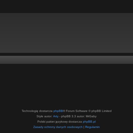
Technologię dostarcza
phpBB
® Forum Software © phpBB Limited
Style autor:
Arty
- phpBB 3.3 autor: MrGaby
Polski pakiet językowy dostarcza
phpBB.pl
Zasady ochrony danych osobowych
|
Regulamin