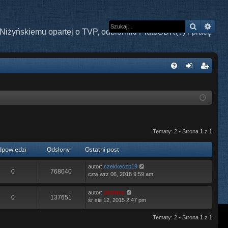
Szukaj
Wys
Niżyńskiemu opartej o TVP, odbiorniki PlutoSDR(?) i pracę
W
FA
al
ar
Q
og
ej
uj
es
si
tru
Tematy: 2 • Strona
1
z
1
ę
j
powiedzi
Odsłony
Ostatni post
si
autor:
czekkeczb19
0
768040
ę
czw wrz 06, 2018 9:59 am
autor:
piotrniz
0
137651
śr sie 12, 2015 2:47 pm
Tematy: 2 • Strona
1
z
1