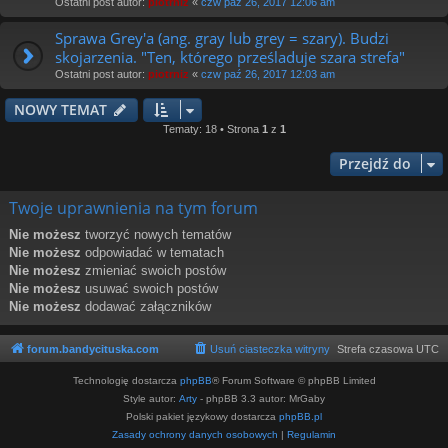
Ostatni post autor:
piotrniz
«
czw paź 26, 2017 12:06 am
Sprawa Grey'a (ang. gray lub grey = szary). Budzi
skojarzenia. "Ten, którego prześladuje szara strefa"
Ostatni post autor:
piotrniz
«
czw paź 26, 2017 12:03 am
NOWY TEMAT
Tematy: 18 • Strona
1
z
1
Przejdź do
Twoje uprawnienia na tym forum
Nie możesz
tworzyć nowych tematów
Nie możesz
odpowiadać w tematach
Nie możesz
zmieniać swoich postów
Nie możesz
usuwać swoich postów
Nie możesz
dodawać załączników
forum.bandycituska.com
Usuń ciasteczka witryny
Strefa czasowa
UTC
Technologię dostarcza
phpBB
® Forum Software © phpBB Limited
Style autor:
Arty
- phpBB 3.3 autor: MrGaby
Polski pakiet językowy dostarcza
phpBB.pl
Zasady ochrony danych osobowych
|
Regulamin