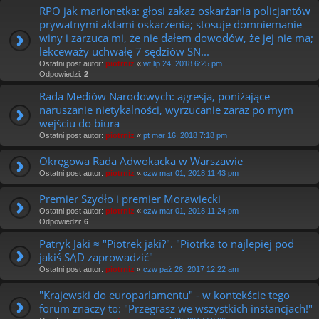
RPO jak marionetka: głosi zakaz oskarżania policjantów
prywatnymi aktami oskarżenia; stosuje domniemanie
winy i zarzuca mi, że nie dałem dowodów, że jej nie ma;
lekceważy uchwałę 7 sędziów SN...
Ostatni post autor:
piotrniz
«
wt lip 24, 2018 6:25 pm
Odpowiedzi:
2
Rada Mediów Narodowych: agresja, poniżające
naruszanie nietykalności, wyrzucanie zaraz po mym
wejściu do biura
Ostatni post autor:
piotrniz
«
pt mar 16, 2018 7:18 pm
Okręgowa Rada Adwokacka w Warszawie
Ostatni post autor:
piotrniz
«
czw mar 01, 2018 11:43 pm
Premier Szydło i premier Morawiecki
Ostatni post autor:
piotrniz
«
czw mar 01, 2018 11:24 pm
Odpowiedzi:
6
Patryk Jaki ≈ "Piotrek jaki?". "Piotrka to najlepiej pod
jakiś SĄD zaprowadzić"
Ostatni post autor:
piotrniz
«
czw paź 26, 2017 12:22 am
"Krajewski do europarlamentu" - w kontekście tego
forum znaczy to: "Przegrasz we wszystkich instancjach!"