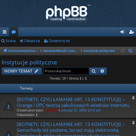
ię
Szukaj
or
Zaloguj się
Zarejestruj się
al
ar
ce
a
og
ej
forum.bandycituska.com
Sprawiedliwość i prawo w państwie bandyckim
Instytucje polityczne
S
z
j
uj
es
Instytucje polityczne
u
…
si
tru
Szukaj
Wyszukiwanie
NOWY TEMAT
k
ę
j
a
Tematy: 18 • Strona
1
z
1
j
si
Tematy
ę
[BOTNETY, CZYLI ŁAMANIE ART. 13 KONSTYTUCJI] --
Orange i UPC tworzą zakulisowych władców Internetu
Ostatni post autor:
piotrniz
«
sob paź 27, 2018 11:01 pm
Odpowiedzi:
1
[BOTNETY, CZYLI ŁAMANIE ART. 13 KONSTYTUCJI] --
Samochody też podatne, bo też mają elektronikę.
Centralnych zdalnych operatorów słuchają wasze