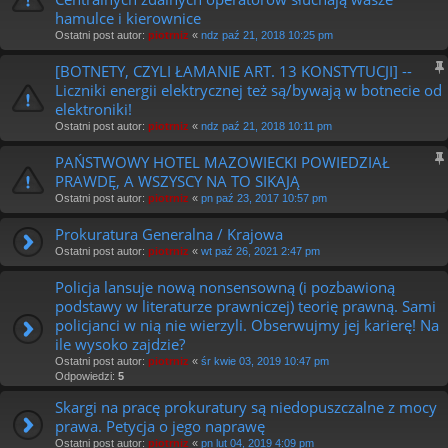
hamulce i kierownice
Ostatni post autor:
piotrniz
«
ndz paź 21, 2018 10:25 pm
[BOTNETY, CZYLI ŁAMANIE ART. 13 KONSTYTUCJI] --
Liczniki energii elektrycznej też są/bywają w botnecie od
elektroniki!
Ostatni post autor:
piotrniz
«
ndz paź 21, 2018 10:11 pm
PAŃSTWOWY HOTEL MAZOWIECKI POWIEDZIAŁ
PRAWDĘ, A WSZYSCY NA TO SIKAJĄ
Ostatni post autor:
piotrniz
«
pn paź 23, 2017 10:57 pm
Prokuratura Generalna / Krajowa
Ostatni post autor:
piotrniz
«
wt paź 26, 2021 2:47 pm
Policja lansuje nową nonsensowną (i pozbawioną
podstawy w literaturze prawniczej) teorię prawną. Sami
policjanci w nią nie wierzyli. Obserwujmy jej karierę! Na
ile wysoko zajdzie?
Ostatni post autor:
piotrniz
«
śr kwie 03, 2019 10:47 pm
Odpowiedzi:
5
Skargi na pracę prokuratury są niedopuszczalne z mocy
prawa. Petycja o jego naprawę
Ostatni post autor:
piotrniz
«
pn lut 04, 2019 4:09 pm