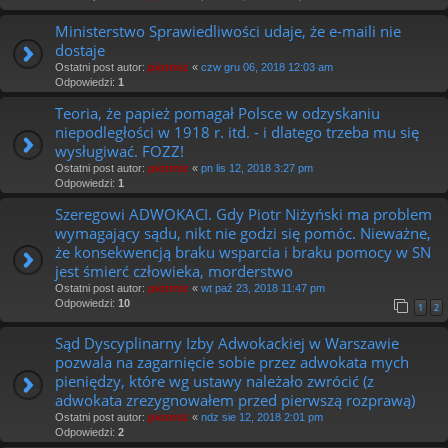
Ministerstwo Sprawiedliwości udaje, że e-maili nie
dostaje
Ostatni post autor:
piotrniz
«
czw gru 06, 2018 12:03 am
Odpowiedzi:
1
Teoria, że papież pomagał Polsce w odzyskaniu
niepodległości w 1918 r. itd. - i dlatego trzeba mu się
wysługiwać. FOZZ!
Ostatni post autor:
piotrniz
«
pn lis 12, 2018 3:27 pm
Odpowiedzi:
1
Szeregowi ADWOKACI. Gdy Piotr Niżyński ma problem
wymagający sądu, nikt nie godzi się pomóc. Nieważne,
że konsekwencją braku wsparcia i braku pomocy w SN
jest śmierć człowieka, morderstwo
Ostatni post autor:
piotrniz
«
wt paź 23, 2018 11:47 pm
Odpowiedzi:
10
1
2
Sąd Dyscyplinarny Izby Adwokackiej w Warszawie
pozwala na zagarnięcie sobie przez adwokata mych
pieniędzy, które wg ustawy należało zwrócić (z
adwokata zrezygnowałem przed pierwszą rozprawą)
Ostatni post autor:
piotrniz
«
ndz sie 12, 2018 2:01 pm
Odpowiedzi:
2