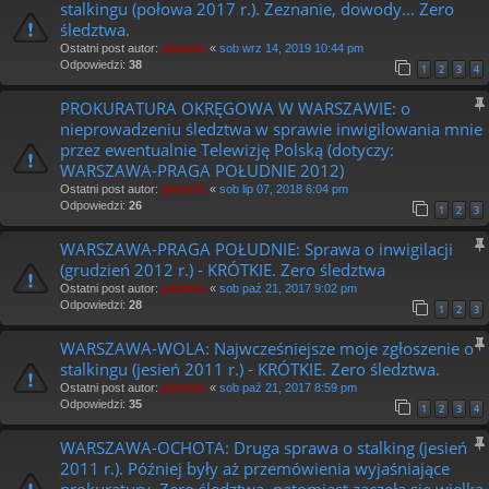
stalkingu (połowa 2017 r.). Zeznanie, dowody... Zero
śledztwa.
Ostatni post autor:
piotrniz
«
sob wrz 14, 2019 10:44 pm
Odpowiedzi:
38
1
2
3
4
PROKURATURA OKRĘGOWA W WARSZAWIE: o
nieprowadzeniu śledztwa w sprawie inwigilowania mnie
przez ewentualnie Telewizję Polską (dotyczy:
WARSZAWA-PRAGA POŁUDNIE 2012)
Ostatni post autor:
piotrniz
«
sob lip 07, 2018 6:04 pm
Odpowiedzi:
26
1
2
3
WARSZAWA-PRAGA POŁUDNIE: Sprawa o inwigilacji
(grudzień 2012 r.) - KRÓTKIE. Zero śledztwa
Ostatni post autor:
piotrniz
«
sob paź 21, 2017 9:02 pm
Odpowiedzi:
28
1
2
3
WARSZAWA-WOLA: Najwcześniejsze moje zgłoszenie o
stalkingu (jesień 2011 r.) - KRÓTKIE. Zero śledztwa.
Ostatni post autor:
piotrniz
«
sob paź 21, 2017 8:59 pm
Odpowiedzi:
35
1
2
3
4
WARSZAWA-OCHOTA: Druga sprawa o stalking (jesień
2011 r.). Później były aż przemówienia wyjaśniające
prokuratury. Zero śledztwa, natomiast zaczęła się wielka