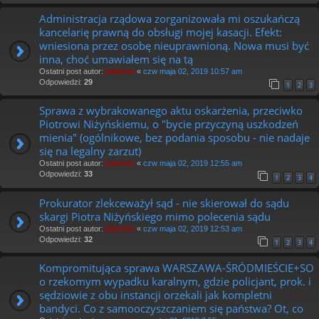
Administracja rządowa zorganizowała mi oszukańczą
kancelarię prawną do obsługi mojej kasacji. Efekt:
wniesiona przez osobę nieuprawnioną. Nowa musi być
inna, choć umawiałem się na tą
Ostatni post autor:
piotrniz
«
czw maja 02, 2019 10:57 am
Odpowiedzi:
29
1
2
3
Sprawa z wybrakowanego aktu oskarżenia, przeciwko
Piotrowi Niżyńskiemu, o "bycie przyczyną uszkodzeń
mienia" (ogólnikowe, bez podania sposobu - nie nadaje
się na legalny zarzut)
Ostatni post autor:
piotrniz
«
czw maja 02, 2019 12:55 am
Odpowiedzi:
33
1
2
3
4
Prokurator zlekceważył sąd - nie skierował do sądu
skargi Piotra Niżyńskiego mimo polecenia sądu
Ostatni post autor:
piotrniz
«
czw maja 02, 2019 12:53 am
Odpowiedzi:
32
1
2
3
4
Kompromitująca sprawa WARSZAWA-ŚRÓDMIEŚCIE+SO
o rzekomym wypadku karalnym, gdzie policjant, prok. i
sędziowie z obu instancji orzekali jak kompletni
bandyci. Co z samooczyszczaniem się państwa? Ot, co