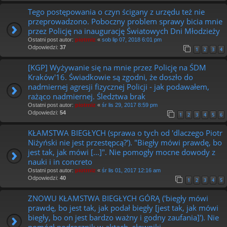
Tego postępowania o czyn ścigany z urzędu też nie
przeprowadzono. Poboczny problem sprawy bicia mnie
przez Policję na inaugurację Światowych Dni Młodzieży
Ostatni post autor:
piotrniz
«
sob lip 07, 2018 6:01 pm
Odpowiedzi:
37
1
2
3
4
[KGP] Wyżywanie się na mnie przez Policję na ŚDM
Kraków'16. Świadkowie są zgodni, że doszło do
nadmiernej agresji fizycznej Policji - jak podawałem,
rażąco nadmiernej. Śledztwa brak
Ostatni post autor:
piotrniz
«
śr lis 29, 2017 8:59 pm
Odpowiedzi:
54
1
2
3
4
5
6
KŁAMSTWA BIEGŁYCH (sprawa o tych od 'dlaczego Piotr
Niżyński nie jest przestępcą?'). "Biegły mówi prawdę, bo
jest tak, jak mówi [...]". Nie pomogły mocne dowody z
nauki i in concreto
Ostatni post autor:
piotrniz
«
śr lis 01, 2017 12:16 am
Odpowiedzi:
40
1
2
3
4
5
ZNOWU KŁAMSTWA BIEGŁYCH GÓRĄ ('biegły mówi
prawdę, bo jest tak, jak podał biegły [jest tak, jak mówi
biegły, bo on jest bardzo ważny i godny zaufania]'). Nie
pomógł podręcznik w aktach, słowniki