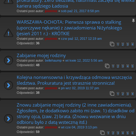
kariera sędziego Ładosia
Ostatni post autor:
piotrniz
«
sob paź 21, 2017 8:58 pm
WARSZAWA-OCHOTA: Pierwsza sprawa o stalking
(uporczywe nękanie) z zawiadomienia Niżyńskiego
(jesień 2011 r.) - KRÓTKIE
Ostatni post autor:
piotrniz
«
czw paź 12, 2017 12:19 am
Odpowiedzi:
36
1
2
3
4
Zabijanie mojej rodziny
Ostatni post autor:
bellehaump
«
wt kwie 12, 2022 5:56 am
Odpowiedzi:
48
1
2
3
4
5
Kolejna nonsensowna i krzywdząca odmowa wszczęcia
śledztwa. Prokuratura jest strasznie stronnicza!
Ostatni post autor:
piotrniz
«
pn wrz 02, 2019 11:37 pm
Odpowiedzi:
38
1
2
3
4
Znowu zabijanie mojej rodziny (2 inne zawiadomienia).
Zgłosiłem, że dodatkowo zabito mi (zaw. 1) dziadków od
strony ojca, (zaw. 2) brata. (Znowu wezwanie w dniu
odbioru było z datą wsteczną itd.)
Ostatni post autor:
piotrniz
«
wt cze 04, 2019 3:13 pm
Odpowiedzi:
59
1
2
3
4
5
6