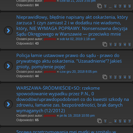
Ostatni post autor:
piotrniz
«
czw lut 21, 2019 3:55 pm
Odpowiedzi:
84
1
6
7
8
9
…
Nieprawidłowy, błędnie napisany akt oskarżenia, który
zarzuca 1 czyn zamiast 2 i w dodatku nie wiadomo,
który, NIE WYMAGA POPRAWY. Nonsensowna decyzja
Sądu Okręgowego w Warszawie — przeciwko mnie
Ostatni post autor:
piotrniz
«
sob lut 02, 2019 1:18 am
Odpowiedzi:
43
1
2
3
4
5
Policja łamie ustawowe prawo do sądu - prawo do
prywatnego aktu oskarżenia. "Uzasadnienie"? Jakieś
gnioty, pomylenie pojęć
Ostatni post autor:
piotrniz
«
czw gru 20, 2018 8:05 pm
Odpowiedzi:
44
1
2
3
4
5
WARSZAWA-ŚRÓDMIEŚCIE+SO: rzekome
spowodowanie wypadku przez P.N., 0
dowodów/uprawdopodobnień co do kwestii szkody na
zdrowiu, łamanie zas. bezpośredniości, brak danych
wymaganych (12/2012)
Ostatni post autor:
piotrniz
«
pn lis 19, 2018 10:55 pm
Odpowiedzi:
65
1
4
5
6
7
…
Sprawa przetrzymywania mej matki w szpitalu w