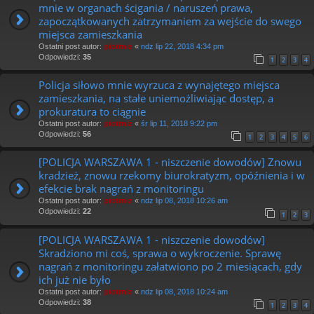
mnie w organach ścigania / naruszeń prawa,
zapoczątkowanych zatrzymaniem za wejście do swego
miejsca zamieszkania
Ostatni post autor:
piotrniz
«
ndz lip 22, 2018 4:34 pm
Odpowiedzi:
35
1
2
3
4
Policja siłowo mnie wyrzuca z wynajętego miejsca
zamieszkania, na stałe uniemożliwiając dostęp, a
prokuratura to ciągnie
Ostatni post autor:
piotrniz
«
śr lip 11, 2018 9:22 pm
Odpowiedzi:
56
1
2
3
4
5
6
[POLICJA WARSZAWA 1 - niszczenie dowodów] Znowu
kradzież, znowu rzekomy biurokratyzm, opóźnienia i w
efekcie brak nagrań z monitoringu
Ostatni post autor:
piotrniz
«
ndz lip 08, 2018 10:26 am
Odpowiedzi:
22
1
2
3
[POLICJA WARSZAWA 1 - niszczenie dowodów]
Skradziono mi coś, sprawa o wykroczenie. Sprawę
nagrań z monitoringu załatwiono po 2 miesiącach, gdy
ich już nie było
Ostatni post autor:
piotrniz
«
ndz lip 08, 2018 10:24 am
Odpowiedzi:
38
1
2
3
4