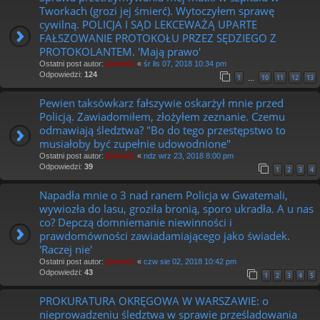
Tworkach (grozi jej śmierć). Wytoczyłem sprawę
cywilną. POLICJA I SĄD LEKCEWAŻĄ UPARTE
FAŁSZOWANIE PROTOKOŁU PRZEZ SĘDZIEGO Z
PROTOKOLANTEM. 'Mają prawo'
Ostatni post autor:
piotrniz
«
śr lis 07, 2018 10:34 pm
Odpowiedzi:
124
1
10
11
12
13
…
Pewien taksówkarz fałszywie oskarżył mnie przed
Policją. Zawiadomiłem, złożyłem zeznanie. Czemu
odmawiają śledztwa? "Bo do tego przestępstwo to
musiałoby być zupełnie udowodnione"
Ostatni post autor:
piotrniz
«
ndz wrz 23, 2018 8:00 pm
Odpowiedzi:
39
1
2
3
4
Napadła mnie o 3 nad ranem Policja w Gwatemali,
wywiozła do lasu, groziła bronią, sporo ukradła. A u nas
co? Depczą domniemanie niewinności i
prawdomówności zawiadamiającego jako świadek.
'Raczej nie'
Ostatni post autor:
piotrniz
«
czw sie 02, 2018 10:42 pm
Odpowiedzi:
43
1
2
3
4
5
PROKURATURA OKRĘGOWA W WARSZAWIE: o
nieprowadzeniu śledztwa w sprawie prześladowania