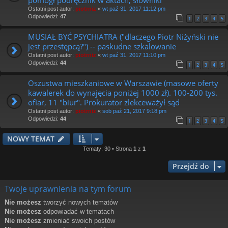
Ostatni post autor:
piotrniz
«
wt paź 31, 2017 11:12 pm
Odpowiedzi:
47
1
2
3
4
5
MUSIAŁ BYĆ PSYCHIATRA ("dlaczego Piotr Niżyński nie
jest przestępcą?") -- paskudne szkalowanie
Ostatni post autor:
piotrniz
«
wt paź 31, 2017 11:10 pm
Odpowiedzi:
44
1
2
3
4
5
Oszustwa mieszkaniowe w Warszawie (masowe oferty
kawalerek do wynajęcia poniżej 1000 zł). 100-200 tys.
ofiar, 11 "biur". Prokurator zlekceważył sąd
Ostatni post autor:
piotrniz
«
sob paź 21, 2017 9:18 pm
Odpowiedzi:
44
1
2
3
4
5
NOWY TEMAT
Tematy: 30 • Strona
1
z
1
Przejdź do
Twoje uprawnienia na tym forum
Nie możesz
tworzyć nowych tematów
Nie możesz
odpowiadać w tematach
Nie możesz
zmieniać swoich postów