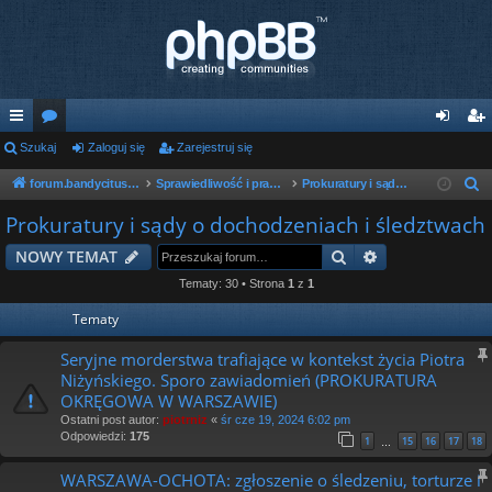
ię
Szukaj
or
Zaloguj się
Zarejestruj się
al
ar
ce
a
og
ej
forum.bandycituska.com
Sprawiedliwość i prawo w państwie bandyckim
Prokuratury i sądy o dochodzeniach i śledztwach
S
z
j
uj
es
Prokuratury i sądy o dochodzeniach i śledztwach
u
…
si
tru
Szukaj
Wyszukiwanie
NOWY TEMAT
k
ę
j
a
Tematy: 30 • Strona
1
z
1
j
si
Tematy
ę
Seryjne morderstwa trafiające w kontekst życia Piotra
Niżyńskiego. Sporo zawiadomień (PROKURATURA
OKRĘGOWA W WARSZAWIE)
Ostatni post autor:
piotrniz
«
śr cze 19, 2024 6:02 pm
Odpowiedzi:
175
1
15
16
17
18
…
WARSZAWA-OCHOTA: zgłoszenie o śledzeniu, torturze i