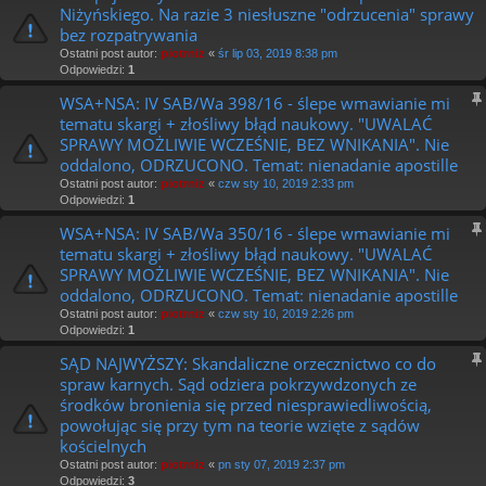
Niżyńskiego. Na razie 3 niesłuszne "odrzucenia" sprawy
bez rozpatrywania
Ostatni post autor:
piotrniz
«
śr lip 03, 2019 8:38 pm
Odpowiedzi:
1
WSA+NSA: IV SAB/Wa 398/16 - ślepe wmawianie mi
tematu skargi + złośliwy błąd naukowy. "UWALAĆ
SPRAWY MOŻLIWIE WCZEŚNIE, BEZ WNIKANIA". Nie
oddalono, ODRZUCONO. Temat: nienadanie apostille
Ostatni post autor:
piotrniz
«
czw sty 10, 2019 2:33 pm
Odpowiedzi:
1
WSA+NSA: IV SAB/Wa 350/16 - ślepe wmawianie mi
tematu skargi + złośliwy błąd naukowy. "UWALAĆ
SPRAWY MOŻLIWIE WCZEŚNIE, BEZ WNIKANIA". Nie
oddalono, ODRZUCONO. Temat: nienadanie apostille
Ostatni post autor:
piotrniz
«
czw sty 10, 2019 2:26 pm
Odpowiedzi:
1
SĄD NAJWYŻSZY: Skandaliczne orzecznictwo co do
spraw karnych. Sąd odziera pokrzywdzonych ze
środków bronienia się przed niesprawiedliwością,
powołując się przy tym na teorie wzięte z sądów
kościelnych
Ostatni post autor:
piotrniz
«
pn sty 07, 2019 2:37 pm
Odpowiedzi:
3