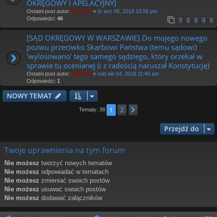
OKRĘGOWY I APELACYJNY]
Ostatni post autor:
piotrniz
«
śr wrz 05, 2018 10:56 pm
Odpowiedzi:
46
1
2
3
4
5
[SĄD OKRĘGOWY W WARSZAWIE] Do mojego nowego
pozwu przeciwko Skarbowi Państwa (temu sądowi)
'wylosowano' tego samego sędziego, który orzekał w
sprawie tu ocenianej (i z radością naruszał Konstytucję)
Ostatni post autor:
piotrniz
«
sob sie 04, 2018 11:40 am
Odpowiedzi:
1
NOWY TEMAT
2
1
Następna
Tematy: 38
Przejdź do
Twoje uprawnienia na tym forum
Nie możesz
tworzyć nowych tematów
Nie możesz
odpowiadać w tematach
Nie możesz
zmieniać swoich postów
Nie możesz
usuwać swoich postów
Nie możesz
dodawać załączników