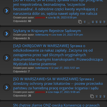
jest niepotrzebna, beznadziejna, 'oczywiście
bezzasadna'. A odnośnie części kwoty wynikającej z
naruszenia dóbr os. sędzia nawet opłaty nie nalicza
Ostatni post autor:
piotrniz
«
czw lip 06, 2023 8:59 pm
Odpowiedzi:
60
1
4
5
6
7
…
Szykany w Krajowym Rejestrze Sądowym
Ostatni post autor:
bellehaump
«
czw kwie 14, 2022 9:04 pm
Odpowiedzi:
5
[SĄD OKRĘGOWY W WARSZAWIE] Sprawa o
odszkodowanie za nakaz zapłaty. Zaczyna się od
zastąpienia przez sąd ślicznych oryginalnych
dokumentów marnymi kserokopiami. Przewodnicząca
Wydziału kłamie pisemnie
Ostatni post autor:
bellehaump
«
śr paź 27, 2021 5:57 am
Odpowiedzi:
7
[SO W WARSZAWIE+SA W WARSZAWIE] Sprawa z
dziedziny ochrony praw lokatorów -- pozew przeciwko
państwu za haniebną pracę organów ścigania i sądu
Ostatni post autor:
piotrniz
«
czw maja 27, 2021 9:08 am
Odpowiedzi:
26
1
2
3
SN chętnie złamie ONZ-owską Konwencję o prawach