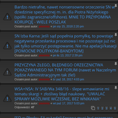
Bardzo nietrafne, nawet nonsensowne orzeczenie SN w
dziedzinie specyficznej m. in. dla Piotra Niżyńskiego
(spółki zagraniczne/offshore). MNIE TO PRZYPOMINA
KORUPCJĘ - WIELE POSZLAK
Ostatni post autor:
piotrniz
«
pn sty 15, 2018 2:20 pm
SN Izba Karna: Jeśli sąd popełnia pomyłkę, to powstaje
negatywna przesłanka procesowa i nie pozostaje już nic
jak tylko umorzyć postępowanie. Nie ma apelacji/kasacji
[POMOCNE POLITYKOM-BANDYTOM]
Ostatni post autor:
piotrniz
«
pn lis 13, 2017 2:39 pm
PRZYCZYNA ZŁEGO, BŁĘDNEGO ORZECZNICTWA
POKAZYWANEGO NA TYM FORUM (nawet w Naczelnym
Sądzie Administracyjnym tak źle!)
Ostatni post autor:
piotrniz
«
śr paź 18, 2017 4:03 pm
WSA+NSA: IV SAB/Wa 348/16 - ślepe wmawianie mi
tematu skargi + złośliwy błąd naukowy. "UWALAĆ
SPRAWY MOŻLIWIE WCZEŚNIE, BEZ WNIKANIA"
Ostatni post autor:
piotrniz
«
wt paź 17, 2017 5:03 pm
Odpowiedzi:
47
1
2
3
4
5
[SO w Płocku, SA w Łodzi] Sprawa musi być przegrana,