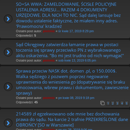
SO+SA WWA: ZAMELDOWANIE, ŚCISŁE POLICYJNE
USTALENIA ADRESU... RAZEM 4 DOKUMENTY
URZĘDOWE. DLA NICH TO NIC. Sąd dalej lansuje bez
dowodu ustalenie faktyczne, że miałem inny adres.
'Prawomocna' kradzież
Ostatni post autor:
piotrniz
«
śr kwie 17, 2019 8:29 pm
Odpowiedzi:
5
Sąd Okręgowy zatwierdza łamanie prawa w postaci
toczenia się sprawy przeciwko PN z wybrakowanego
aktu oskarżenia. "Bo mi jest trudno od nich wymagać"
Ostatni post autor:
piotrniz
«
sob kwie 13, 2019 6:05 pm
Sprawa przeciw NASK dot. domen .pl, o 150.000$.
Walka sędziego z pozwem poprzez negowanie
uprawnienia do wniesienia go (dopatrywanie się braku
umocowania, wbrew prawu i dokumentom, zawieszenie
sprawy)
Ostatni post autor:
piotrniz
«
pn kwie 08, 2019 9:18 pm
Odpowiedzi:
45
1
2
3
4
5
214589 zł egzekwowano ode mnie bez dochowania
prawa do sądu. Na karcie 2 trafnie PRZEKREŚLONE dane
OBROŃCY [SO w Warszawie]
Ostatni post autor:
piotrniz
«
pn sty 28, 2019 9:06 pm