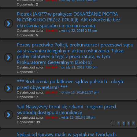
Odpowiedzi:
2
Piotrek JAKI??? w praktyce: OSKARŻANIE PIOTRA
NIŻYŃSKIEGO PRZEZ POLICJĘ. Akt oskarżenia bez
określenia sposobu i inne naruszenia
Ostatni post autor:
piotrniz
«
wt sty 22, 2019 2:58 pm
Odpowiedzi:
5
Pozew przeciwko Policji, prokuraturze i prezesowi sądu
za straszenie nielegalnym aktem oskarżenia. Także:
próby załatwienia tego z prokuraturą, w tym
Prokuratorem Generalnym (Ziobro)
Ostatni post autor:
piotrniz
«
pn sty 21, 2019 7:05 pm
Odpowiedzi:
1
*** Rozliczenia podatkowe sądów polskich - ukryte
przed obywatelami? ***
Ostatni post autor:
piotrniz
«
śr sty 16, 2019 12:57 pm
Odpowiedzi:
7
Sąd Najwyższy broni się rękami i nogami przed
swobodą dostępu dziennikarzy
Ostatni post autor:
piotrniz
«
wt lis 13, 2018 8:18 pm
Odpowiedzi:
39
1
2
3
4
Sędzia od sprawy matki w szpitalu w Tworkach.