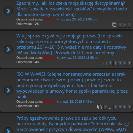
Zgadnijmy, jaki los czeka moją skargę dyscyplinarną?
Może "zasada niezawisłości sędziów" (chwytliwe hasło
dla amatorskiego czytelnika)?
Ostatni post autor:
piotrniz
«
ndz paź 28, 2018 1:09 pm
Odpowiedzi:
28
1
2
3
W tej sprawie cywilnej z mojego pozwu (i to sprawie
zaliczającej się do priorytetowych dla sądów) z
przełomu 2014-2015 r. wciąż nie ma daty 1 rozprawy
[W-wa-Mokotów]. Przewlekłość i inne problemy
Ostatni post autor:
piotrniz
«
czw paź 18, 2018 11:59 pm
Odpowiedzi:
48
1
2
3
4
5
[SO W W-WIE] Kolejne nonsensowne orzeczenie (brak
pełnomocnictwa + zwrot pozwu), pewnie jeszcze to
podtrzymają w Apelacyjnym. Spór z bankiem o
wypowiedzenie umowy konta spółki panamskiej przez
bank
Ostatni post autor:
piotrniz
«
pt paź 12, 2018 6:43 pm
Odpowiedzi:
89
1
6
7
8
9
…
Próby egzekwowania prawa do sądu po odkryciu
nakazu zapłaty. Bandyckie państwo: "odrzucenie skargi
o wznowienie z przyczyn dowodowych" [W-WA, SĄDY: