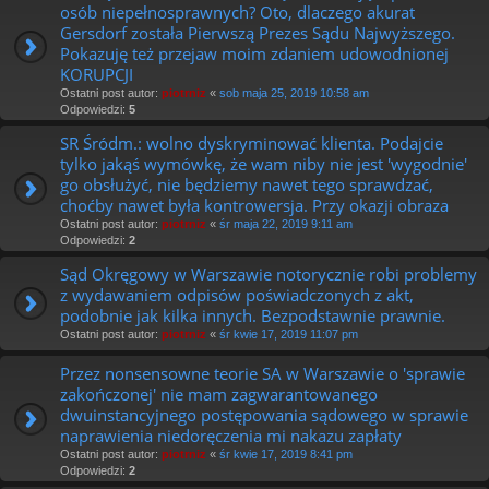
osób niepełnosprawnych? Oto, dlaczego akurat
Gersdorf została Pierwszą Prezes Sądu Najwyższego.
Pokazuję też przejaw moim zdaniem udowodnionej
KORUPCJI
Ostatni post autor:
piotrniz
«
sob maja 25, 2019 10:58 am
Odpowiedzi:
5
SR Śródm.: wolno dyskryminować klienta. Podajcie
tylko jakąś wymówkę, że wam niby nie jest 'wygodnie'
go obsłużyć, nie będziemy nawet tego sprawdzać,
choćby nawet była kontrowersja. Przy okazji obraza
Ostatni post autor:
piotrniz
«
śr maja 22, 2019 9:11 am
Odpowiedzi:
2
Sąd Okręgowy w Warszawie notorycznie robi problemy
z wydawaniem odpisów poświadczonych z akt,
podobnie jak kilka innych. Bezpodstawnie prawnie.
Ostatni post autor:
piotrniz
«
śr kwie 17, 2019 11:07 pm
Przez nonsensowne teorie SA w Warszawie o 'sprawie
zakończonej' nie mam zagwarantowanego
dwuinstancyjnego postępowania sądowego w sprawie
naprawienia niedoręczenia mi nakazu zapłaty
Ostatni post autor:
piotrniz
«
śr kwie 17, 2019 8:41 pm
Odpowiedzi:
2