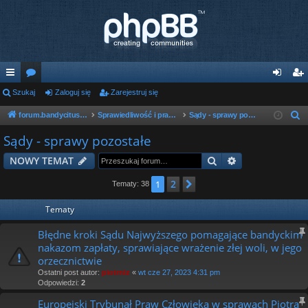
ię
Szukaj
or
Zaloguj się
Zarejestruj się
al
ar
ce
a
og
ej
forum.bandycituska.com
Sprawiedliwość i prawo w państwie bandyckim
Sądy - sprawy pozostałe
S
z
j
uj
es
Sądy - sprawy pozostałe
u
…
si
tru
Szukaj
Wyszukiwanie
NOWY TEMAT
k
ę
j
a
2
1
Następna
Tematy: 38
j
si
Tematy
ę
Błędne kroki Sądu Najwyższego pomagające bandyckim
nakazom zapłaty, sprawiające wrażenie złej woli, w jego
orzecznictwie
Ostatni post autor:
piotrniz
«
wt cze 27, 2023 4:31 pm
Odpowiedzi:
2
Europejski Trybunał Praw Człowieka w sprawach Piotra