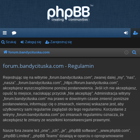
ię
Szukaj
or
Zaloguj się
Zarejestruj się
al
ar
ce
a
og
ej
forum.bandycituska.com
S
z
j
uj
es
forum.bandycituska.com - Regulamin
u
…
si
tru
k
Rejestrując się na witrynie „forum.bandycituska.com”, zwanej dalej „my”, ”nas”,
ę
j
a
„nasza”, „forum.bandycituska.com”, „https://forum.bandycituska.com”,
j
akceptujesz wyszczególnione poniżej postanowienia. Jeśli ich nie akceptujesz,
si
opuść to miejsce, naciskając przycisk „Nie akceptuję”. Administracja witryny
ę
„forum.bandycituska.com” ma prawo w dowolnym czasie zmienić poniższe
postanowienia, informując cię o zmianach, niemniej wskazane jest, aby
użytkownicy sami regularnie zaglądali do tego regulaminu. Korzystanie z
witryny „forum.bandycituska.com” po zmianach regulaminu oznacza, że
akceptujesz te zmiany ze wszelkimi konsekwencjami prawnymi.
Nasze fora zwane też „one”, „ich”, „je”, „phpBB software”, „www.phpbb.com”,
„phpBB Limited”, „phpBB Teams” działają w oparciu o oprogramowanie