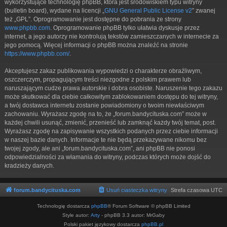
wykorzystujące technologię phpBB, która jest środowiskiem typu witryny
(bulletin board), wydane na licencji „
GNU General Public License v2
” zwanej
też „GPL”. Oprogramowanie jest dostępne do pobrania ze strony
www.phpbb.com
. Oprogramowanie phpBB tylko ułatwia dyskusje przez
internet, a jego autorzy nie kontrolują tekstów zamieszczanych w internecie za
jego pomocą. Więcej informacji o phpBB można znaleźć na stronie
https://www.phpbb.com/
.
Akceptujesz zakaz publikowania wypowiedzi o charakterze obraźliwym,
oszczerczym, propagującym treści niezgodne z polskim prawem lub
naruszającym cudze prawa autorskie i dobra osobiste. Naruszenie tego zakazu
może skutkować dla ciebie całkowitym zablokowaniem dostępu do tej witryny,
a twój dostawca internetu zostanie powiadomiony o twoim niewłaściwym
zachowaniu. Wyrażasz zgodę na to, że „forum.bandycituska.com” może w
każdej chwili usunąć, zmienić, przenieść lub zamknąć każdy twój temat, post.
Wyrażasz zgodę na zapisywanie wszystkich podanych przez ciebie informacji
w naszej bazie danych. Informacje te nie będą przekazywane nikomu bez
twojej zgody, ale ani „forum.bandycituska.com”, ani phpBB nie ponosi
odpowiedzialności za włamania do witryny, podczas których może dojść do
kradzieży danych.
forum.bandycituska.com
Usuń ciasteczka witryny
Strefa czasowa
UTC
Technologię dostarcza
phpBB
® Forum Software © phpBB Limited
Style autor:
Arty
- phpBB 3.3 autor: MrGaby
Polski pakiet językowy dostarcza
phpBB.pl