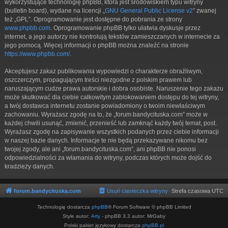
wykorzystujące technologię phpBB, która jest środowiskiem typu witryny
(bulletin board), wydane na licencji „
GNU General Public License v2
” zwanej
też „GPL”. Oprogramowanie jest dostępne do pobrania ze strony
www.phpbb.com
. Oprogramowanie phpBB tylko ułatwia dyskusje przez
internet, a jego autorzy nie kontrolują tekstów zamieszczanych w internecie za
jego pomocą. Więcej informacji o phpBB można znaleźć na stronie
https://www.phpbb.com/
.
Akceptujesz zakaz publikowania wypowiedzi o charakterze obraźliwym,
oszczerczym, propagującym treści niezgodne z polskim prawem lub
naruszającym cudze prawa autorskie i dobra osobiste. Naruszenie tego zakazu
może skutkować dla ciebie całkowitym zablokowaniem dostępu do tej witryny,
a twój dostawca internetu zostanie powiadomiony o twoim niewłaściwym
zachowaniu. Wyrażasz zgodę na to, że „forum.bandycituska.com” może w
każdej chwili usunąć, zmienić, przenieść lub zamknąć każdy twój temat, post.
Wyrażasz zgodę na zapisywanie wszystkich podanych przez ciebie informacji
w naszej bazie danych. Informacje te nie będą przekazywane nikomu bez
twojej zgody, ale ani „forum.bandycituska.com”, ani phpBB nie ponosi
odpowiedzialności za włamania do witryny, podczas których może dojść do
kradzieży danych.
forum.bandycituska.com
Usuń ciasteczka witryny
Strefa czasowa
UTC
Technologię dostarcza
phpBB
® Forum Software © phpBB Limited
Style autor:
Arty
- phpBB 3.3 autor: MrGaby
Polski pakiet językowy dostarcza
phpBB.pl