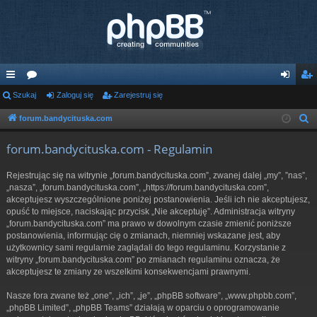
ię
Szukaj
or
Zaloguj się
Zarejestruj się
al
ar
ce
a
og
ej
forum.bandycituska.com
S
z
j
uj
es
forum.bandycituska.com - Regulamin
u
…
si
tru
k
Rejestrując się na witrynie „forum.bandycituska.com”, zwanej dalej „my”, ”nas”,
ę
j
a
„nasza”, „forum.bandycituska.com”, „https://forum.bandycituska.com”,
j
akceptujesz wyszczególnione poniżej postanowienia. Jeśli ich nie akceptujesz,
si
opuść to miejsce, naciskając przycisk „Nie akceptuję”. Administracja witryny
ę
„forum.bandycituska.com” ma prawo w dowolnym czasie zmienić poniższe
postanowienia, informując cię o zmianach, niemniej wskazane jest, aby
użytkownicy sami regularnie zaglądali do tego regulaminu. Korzystanie z
witryny „forum.bandycituska.com” po zmianach regulaminu oznacza, że
akceptujesz te zmiany ze wszelkimi konsekwencjami prawnymi.
Nasze fora zwane też „one”, „ich”, „je”, „phpBB software”, „www.phpbb.com”,
„phpBB Limited”, „phpBB Teams” działają w oparciu o oprogramowanie