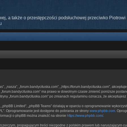
ej, a także o przestępczości podsłuchowej przeciwko Piotrowi 
u
nas”, „nasza”, „forum.bandycituska.com”, „https://forum.bandycituska.com”, akceptuj
ryny „forum.bandycituska.com” ma prawo w dowolnym czasie zmienić poniższe postan
 witryny „forum.bandycituska.com” po zmianach regulaminu oznacza, że akceptujes
”, „phpBB Limited”, „phpBB Teams” działają w oparciu o oprogramowanie wykorzystuj
GPL”. Oprogramowanie jest dostępne do pobrania ze strony
www.phpbb.com
. Oprog
nformacji o phpBB można znaleźć na stronie
https://www.phpbb.com/
.
zczerczym, propagującym treści niezgodne z polskim prawem lub naruszającym cud