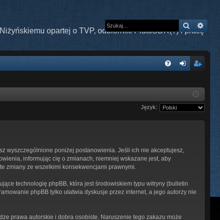
Szukaj
Wys
Niżyńskiemu opartej o TVP, odbiorniki PlutoSDR(?) i pracę
W
FA
al
ar
Q
og
ej
Język:
uj
es
si
tru
ę
j
esz wyszczególnione poniżej postanowienia. Jeśli ich nie akceptujesz,
si
owienia, informując cię o zmianach, niemniej wskazane jest, aby
ę
z te zmiany ze wszelkimi konsekwencjami prawnymi.
ące technologię phpBB, która jest środowiskiem typu witryny (bulletin
ramowanie phpBB tylko ułatwia dyskusje przez internet, a jego autorzy nie
ze prawa autorskie i dobra osobiste. Naruszenie tego zakazu może