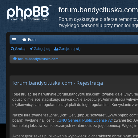
forum.bandycituska.com
Forum dyskusyjne o aferze remontow
zwykłego personelu przy monitoring
Fora
ię
Szukaj
Zaloguj się
Zarejestruj się
ce
forum.bandycituska.com
j
…
forum.bandycituska.com - Rejestracja
Rejestrując się na witrynie „forum.bandycituska.com”, zwanej dalej „my”, ”
opuść to miejsce, naciskając przycisk „Nie akceptuję”. Administracja wit
użytkownicy sami regularnie zaglądali do tego regulaminu. Korzystanie z
Nasze fora zwane też „one”, „ich”, „je”, „phpBB software”, „www.phpbb.com
board), wydane na licencji „
GNU General Public License v2
” zwanej też „
kontrolują tekstów zamieszczanych w internecie za jego pomocą. Więcej i
Akceptujesz zakaz publikowania wypowiedzi o charakterze obraźliwym, os