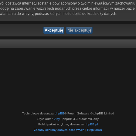
 twój dostawca internetu zostanie powiadomiony o twoim niewłaściwym zachowaniu.
zgodę na zapisywanie wszystkich podanych przez ciebie informacji w naszej bazie
 włamania do witryny, podczas których może dojść do kradzieży danych.
Technologię dostarcza
phpBB
® Forum Software © phpBB Limited
Style autor:
Arty
- phpBB 3.3 autor: MrGaby
Polski pakiet językowy dostarcza
phpBB.pl
Zasady ochrony danych osobowych
|
Regulamin