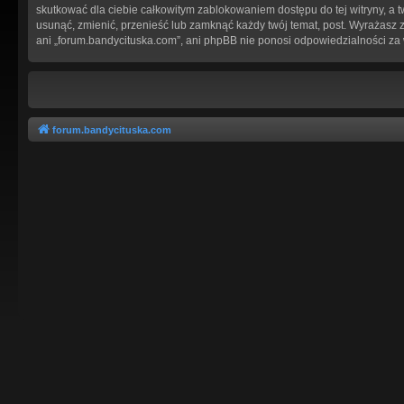
skutkować dla ciebie całkowitym zablokowaniem dostępu do tej witryny, a
usunąć, zmienić, przenieść lub zamknąć każdy twój temat, post. Wyrażasz 
ani „forum.bandycituska.com”, ani phpBB nie ponosi odpowiedzialności za
forum.bandycituska.com