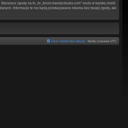
 Wyrażasz zgodę na to, że „forum.bandycituska.com” może w każdej chwili
 danych. Informacje te nie będą przekazywane nikomu bez twojej zgody, ale
Usuń ciasteczka witryny
Strefa czasowa
UTC