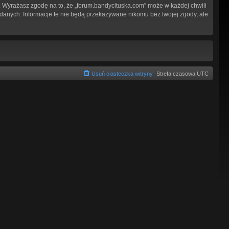
 Wyrażasz zgodę na to, że „forum.bandycituska.com” może w każdej chwili
 danych. Informacje te nie będą przekazywane nikomu bez twojej zgody, ale
Usuń ciasteczka witryny
Strefa czasowa
UTC