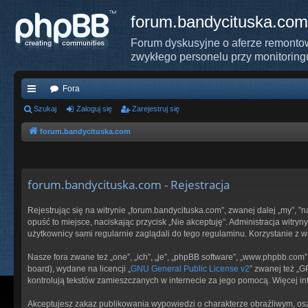
forum.bandycituska.com
Forum dyskusyjne o aferze remontow
zwykłego personelu przy monitoring
Fora
ię
Szukaj
Zaloguj się
Zarejestruj się
ce
forum.bandycituska.com
j
…
forum.bandycituska.com - Rejestracja
Rejestrując się na witrynie „forum.bandycituska.com”, zwanej dalej „my”, ”
opuść to miejsce, naciskając przycisk „Nie akceptuję”. Administracja wit
użytkownicy sami regularnie zaglądali do tego regulaminu. Korzystanie z
Nasze fora zwane też „one”, „ich”, „je”, „phpBB software”, „www.phpbb.com
board), wydane na licencji „
GNU General Public License v2
” zwanej też „
kontrolują tekstów zamieszczanych w internecie za jego pomocą. Więcej i
Akceptujesz zakaz publikowania wypowiedzi o charakterze obraźliwym, os