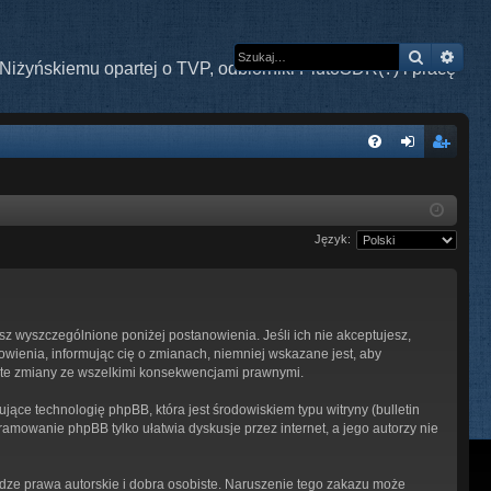
Szukaj
Wys
Niżyńskiemu opartej o TVP, odbiorniki PlutoSDR(?) i pracę
W
FA
al
ar
Q
og
ej
Język:
uj
es
si
tru
ę
j
esz wyszczególnione poniżej postanowienia. Jeśli ich nie akceptujesz,
si
owienia, informując cię o zmianach, niemniej wskazane jest, aby
ę
z te zmiany ze wszelkimi konsekwencjami prawnymi.
ące technologię phpBB, która jest środowiskiem typu witryny (bulletin
ramowanie phpBB tylko ułatwia dyskusje przez internet, a jego autorzy nie
ze prawa autorskie i dobra osobiste. Naruszenie tego zakazu może