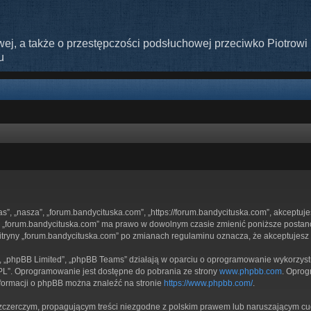
ej, a także o przestępczości podsłuchowej przeciwko Piotrowi 
u
nas”, „nasza”, „forum.bandycituska.com”, „https://forum.bandycituska.com”, akceptuj
ryny „forum.bandycituska.com” ma prawo w dowolnym czasie zmienić poniższe postan
 witryny „forum.bandycituska.com” po zmianach regulaminu oznacza, że akceptujes
”, „phpBB Limited”, „phpBB Teams” działają w oparciu o oprogramowanie wykorzystuj
GPL”. Oprogramowanie jest dostępne do pobrania ze strony
www.phpbb.com
. Oprog
nformacji o phpBB można znaleźć na stronie
https://www.phpbb.com/
.
zczerczym, propagującym treści niezgodne z polskim prawem lub naruszającym cud