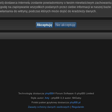
 twój dostawca internetu zostanie powiadomiony o twoim niewłaściwym zachowaniu.
zgodę na zapisywanie wszystkich podanych przez ciebie informacji w naszej bazie
 włamania do witryny, podczas których może dojść do kradzieży danych.
Technologię dostarcza
phpBB
® Forum Software © phpBB Limited
Style autor:
Arty
- phpBB 3.3 autor: MrGaby
Polski pakiet językowy dostarcza
phpBB.pl
Zasady ochrony danych osobowych
|
Regulamin