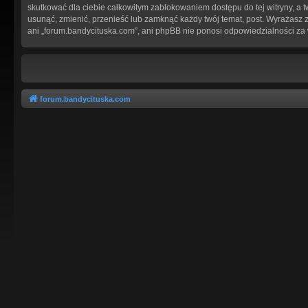
skutkować dla ciebie całkowitym zablokowaniem dostępu do tej witryny, a
usunąć, zmienić, przenieść lub zamknąć każdy twój temat, post. Wyrażasz 
ani „forum.bandycituska.com”, ani phpBB nie ponosi odpowiedzialności za
forum.bandycituska.com