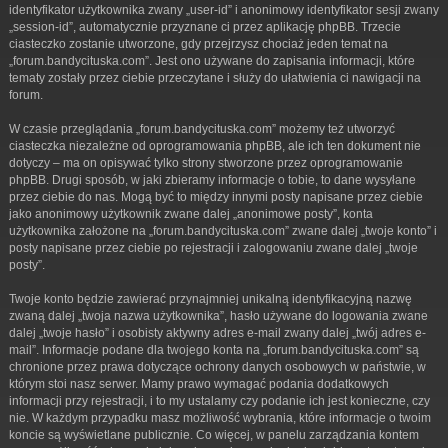
identyfikator użytkownika zwany „user-id” i anonimowy identyfikator sesji zwany
„session-id”, automatycznie przyznane ci przez aplikację phpBB. Trzecie
ciasteczko zostanie utworzone, gdy przejrzysz chociaż jeden temat na
„forum.bandycituska.com”. Jest ono używane do zapisania informacji, które
tematy zostały przez ciebie przeczytane i służy do ułatwienia ci nawigacji na
forum.
W czasie przeglądania „forum.bandycituska.com” możemy też utworzyć
ciasteczka niezależne od oprogramowania phpBB, ale ich ten dokument nie
dotyczy – ma on opisywać tylko strony stworzone przez oprogramowanie
phpBB. Drugi sposób, w jaki zbieramy informacje o tobie, to dane wysyłane
przez ciebie do nas. Mogą być to między innymi posty napisane przez ciebie
jako anonimowy użytkownik zwane dalej „anonimowe posty”, konta
użytkownika założone na „forum.bandycituska.com” zwane dalej „twoje konto” i
posty napisane przez ciebie po rejestracji i zalogowaniu zwane dalej „twoje
posty”.
Twoje konto będzie zawierać przynajmniej unikalną identyfikacyjną nazwę
zwaną dalej „twoja nazwa użytkownika”, hasło używane do logowania zwane
dalej „twoje hasło” i osobisty aktywny adres e-mail zwany dalej „twój adres e-
mail”. Informacje podane dla twojego konta na „forum.bandycituska.com” są
chronione przez prawa dotyczące ochrony danych osobowych w państwie, w
którym stoi nasz serwer. Mamy prawo wymagać podania dodatkowych
informacji przy rejestracji, i to my ustalamy czy podanie ich jest konieczne, czy
nie. W każdym przypadku masz możliwość wybrania, które informacje o twoim
koncie są wyświetlane publicznie. Co więcej, w panelu zarządzania kontem