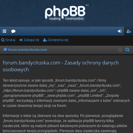
ię
Szukaj
or
Zaloguj się
Zarejestruj się
al
ar
ce
a
og
ej
forum.bandycituska.com
S
z
j
uj
es
forum.bandycituska.com - Zasady ochrony danych
u
…
si
tru
osobowych
k
ę
j
a
Ten tekst opisuje, w jaki sposób „forum.bandycituska.com” i firmy
j
si
stowarzyszone zwane dalej „my”, „nas”, „nasz”, „forum.bandycituska.com”,
„https://forum.bandycituska.com” i phpBB zwane dalej „oni”, „ich”,
ę
„oprogramowanie phpBB”, „www.phpbb.com”, „phpBB Limited”, „Zespoły
phpBB”, korzystają z informacji zwanymi dalej „informacjami o tobie” zebranych
w czasie dowolnej twojej sesji na forum.
Informacje o tobie są zbierane na dwa sposoby. Po pierwsze, przeglądanie
„forum.bandycituska.com” powoduje, że aplikacja phpBB tworzy kilka
ciasteczek, które są małymi plikami tekstowymi pobranymi do katalogu plików
tymczasowych twojej przeglądarki. Pierwsze dwa ciasteczka zawierają