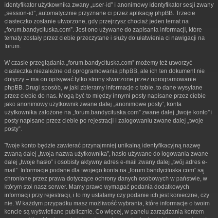
identyfikator użytkownika zwany „user-id” i anonimowy identyfikator sesji zwany
„session-id”, automatycznie przyznane ci przez aplikację phpBB. Trzecie
ciasteczko zostanie utworzone, gdy przejrzysz chociaż jeden temat na
„forum.bandycituska.com”. Jest ono używane do zapisania informacji, które
tematy zostały przez ciebie przeczytane i służy do ułatwienia ci nawigacji na
forum.
W czasie przeglądania „forum.bandycituska.com” możemy też utworzyć
ciasteczka niezależne od oprogramowania phpBB, ale ich ten dokument nie
dotyczy – ma on opisywać tylko strony stworzone przez oprogramowanie
phpBB. Drugi sposób, w jaki zbieramy informacje o tobie, to dane wysyłane
przez ciebie do nas. Mogą być to między innymi posty napisane przez ciebie
jako anonimowy użytkownik zwane dalej „anonimowe posty”, konta
użytkownika założone na „forum.bandycituska.com” zwane dalej „twoje konto” i
posty napisane przez ciebie po rejestracji i zalogowaniu zwane dalej „twoje
posty”.
Twoje konto będzie zawierać przynajmniej unikalną identyfikacyjną nazwę
zwaną dalej „twoja nazwa użytkownika”, hasło używane do logowania zwane
dalej „twoje hasło” i osobisty aktywny adres e-mail zwany dalej „twój adres e-
mail”. Informacje podane dla twojego konta na „forum.bandycituska.com” są
chronione przez prawa dotyczące ochrony danych osobowych w państwie, w
którym stoi nasz serwer. Mamy prawo wymagać podania dodatkowych
informacji przy rejestracji, i to my ustalamy czy podanie ich jest konieczne, czy
nie. W każdym przypadku masz możliwość wybrania, które informacje o twoim
koncie są wyświetlane publicznie. Co więcej, w panelu zarządzania kontem