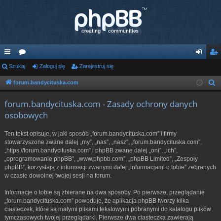
ię
Szukaj
or
Zaloguj się
Zarejestruj się
al
ar
ce
a
og
ej
forum.bandycituska.com
S
z
j
uj
es
forum.bandycituska.com - Zasady ochrony danych
u
…
si
tru
osobowych
k
ę
j
a
Ten tekst opisuje, w jaki sposób „forum.bandycituska.com” i firmy
j
si
stowarzyszone zwane dalej „my”, „nas”, „nasz”, „forum.bandycituska.com”,
„https://forum.bandycituska.com” i phpBB zwane dalej „oni”, „ich”,
ę
„oprogramowanie phpBB”, „www.phpbb.com”, „phpBB Limited”, „Zespoły
phpBB”, korzystają z informacji zwanymi dalej „informacjami o tobie” zebranych
w czasie dowolnej twojej sesji na forum.
Informacje o tobie są zbierane na dwa sposoby. Po pierwsze, przeglądanie
„forum.bandycituska.com” powoduje, że aplikacja phpBB tworzy kilka
ciasteczek, które są małymi plikami tekstowymi pobranymi do katalogu plików
tymczasowych twojej przeglądarki. Pierwsze dwa ciasteczka zawierają