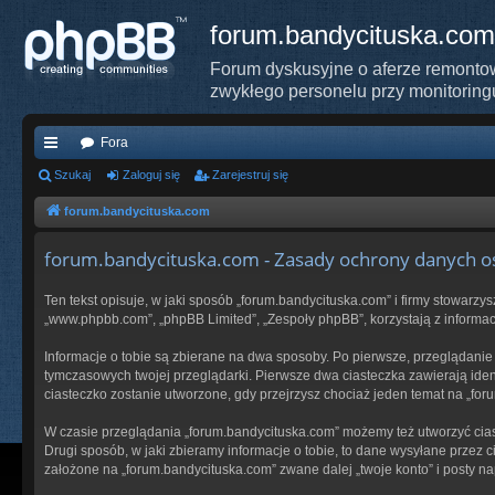
forum.bandycituska.com
Forum dyskusyjne o aferze remontow
zwykłego personelu przy monitoring
Fora
ię
Szukaj
Zaloguj się
Zarejestruj się
ce
forum.bandycituska.com
j
forum.bandycituska.com - Zasady ochrony danych 
…
Ten tekst opisuje, w jaki sposób „forum.bandycituska.com” i firmy stowarzy
„www.phpbb.com”, „phpBB Limited”, „Zespoły phpBB”, korzystają z informacj
Informacje o tobie są zbierane na dwa sposoby. Po pierwsze, przeglądanie
tymczasowych twojej przeglądarki. Pierwsze dwa ciasteczka zawierają ident
ciasteczko zostanie utworzone, gdy przejrzysz chociaż jeden temat na „foru
W czasie przeglądania „forum.bandycituska.com” możemy też utworzyć cia
Drugi sposób, w jaki zbieramy informacje o tobie, to dane wysyłane przez
założone na „forum.bandycituska.com” zwane dalej „twoje konto” i posty nap