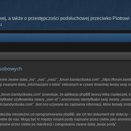
ej, a także o przestępczości podsłuchowej przeciwko Piotrowi 
u
osobowych
szone zwane dalej „my”, „nas”, „nasz”, „forum.bandycituska.com”, „https://forum.ba
i zwanymi dalej „informacjami o tobie” zebranych w czasie dowolnej twojej sesji n
 „forum.bandycituska.com” powoduje, że aplikacja phpBB tworzy kilka ciasteczek, 
yfikator użytkownika zwany „user-id” i anonimowy identyfikator sesji zwany „sessi
m.bandycituska.com”. Jest ono używane do zapisania informacji, które tematy został
steczka niezależne od oprogramowania phpBB, ale ich ten dokument nie dotyczy 
 ciebie do nas. Mogą być to między innymi posty napisane przez ciebie jako anon
isane przez ciebie po rejestracji i zalogowaniu zwane dalej „twoje posty”.