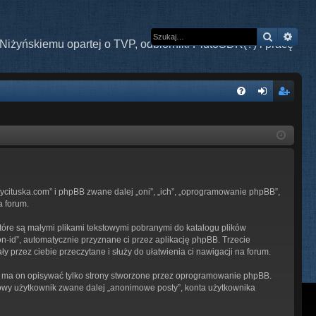
Szukaj
Wys
Niżyńskiemu opartej o TVP, odbiorniki PlutoSDR(?) i pracę
W
FA
al
ar
Q
og
ej
uj
es
si
tru
ndycituska.com” i phpBB zwane dalej „oni”, „ich”, „oprogramowanie phpBB”,
ę
j
a forum.
si
które są małymi plikami tekstowymi pobranymi do katalogu plików
ę
on-id”, automatycznie przyznane ci przez aplikację phpBB. Trzecie
y przez ciebie przeczytane i służy do ułatwienia ci nawigacji na forum.
– ma on opisywać tylko strony stworzone przez oprogramowanie phpBB.
imowy użytkownik zwane dalej „anonimowe posty”, konta użytkownika