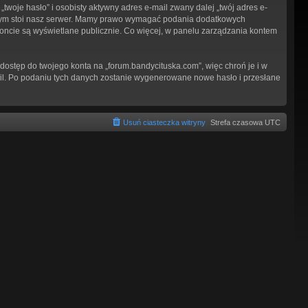
woje hasło” i osobisty aktywny adres e-mail zwany dalej „twój adres e-
tórym stoi nasz serwer. Mamy prawo wymagać podania dodatkowych
 koncie są wyświetlane publicznie. Co więcej, w panelu zarządzania kontem
dostęp do twojego konta na „forum.bandycituska.com”, więc chroń je i w
-mail. Po podaniu tych danych zostanie wygenerowane nowe hasło i przesłane
Usuń ciasteczka witryny
Strefa czasowa
UTC