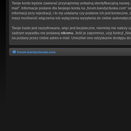
Twoje konto będzie zawierać przynajmniej unikalną identyfikacyjną nazwę 
mail”. Informacje podane dla twojego konta na „forum.bandycituska.com
informacji przy rejestracji, i to my ustalamy czy podanie ich jest koniec
masz możliwość włączenia lub wyłączenia wysyłania do ciebie automatyc
Twoje hasło jest zaszyfrowane, więc jest bezpieczne, niemniej nie należy 
żadnym wypadku nie podawaj
nikomu
. Jeśli je zapomnisz, użyj funkcji 
na podany przez ciebie adres e-mail. Umożliwi ono odzyskanie dostępu do
forum.bandycituska.com