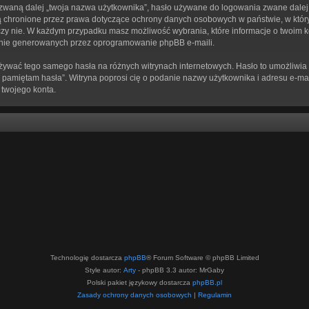
zwaną dalej „twoja nazwa użytkownika”, hasło używane do logowania zwane dalej „t
” są chronione przez prawa dotyczące ochrony danych osobowych w państwie, w k
zne, czy nie. W każdym przypadku masz możliwość wybrania, które informacje o twoim
znie generowanych przez oprogramowanie phpBB e-maili.
używać tego samego hasła na różnych witrynach internetowych. Hasło to umożliwia 
„Nie pamiętam hasła”. Witryna poprosi cię o podanie nazwy użytkownika i adresu e
 twojego konta.
Technologię dostarcza
phpBB
® Forum Software © phpBB Limited
Style autor:
Arty
- phpBB 3.3 autor: MrGaby
Polski pakiet językowy dostarcza
phpBB.pl
Zasady ochrony danych osobowych
|
Regulamin