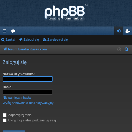
ię
Szukaj
or
Zaloguj się
Zarejestruj się
al
ar
ce
a
og
ej
forum.bandycituska.com
S
z
j
uj
es
Zaloguj się
u
…
si
tru
k
Nazwa użytkownika:
ę
j
a
j
si
Hasło:
ę
Nie pamiętam hasła
Wyślij ponownie e-mail aktywacyjny
Zapamiętaj mnie
Ukryj mój status podczas tej sesji