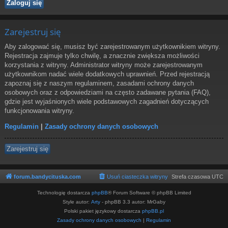
Zarejestruj się
Aby zalogować się, musisz być zarejestrowanym użytkownikiem witryny.
Rejestracja zajmuje tylko chwilę, a znacznie zwiększa możliwości
korzystania z witryny. Administrator witryny może zarejestrowanym
użytkownikom nadać wiele dodatkowych uprawnień. Przed rejestracją
zapoznaj się z naszym regulaminem, zasadami ochrony danych
osobowych oraz z odpowiedziami na często zadawane pytania (FAQ),
gdzie jest wyjaśnionych wiele podstawowych zagadnień dotyczących
funkcjonowania witryny.
Regulamin
|
Zasady ochrony danych osobowych
Zarejestruj się
forum.bandycituska.com
Usuń ciasteczka witryny
Strefa czasowa
UTC
Technologię dostarcza
phpBB
® Forum Software © phpBB Limited
Style autor:
Arty
- phpBB 3.3 autor: MrGaby
Polski pakiet językowy dostarcza
phpBB.pl
Zasady ochrony danych osobowych
|
Regulamin