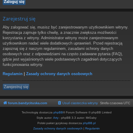
Zarejestruj się
Aby zalogować się, musisz być zarejestrowanym użytkownikiem witryny.
Rejestracja zajmuje tylko chwilę, a znacznie zwiększa możliwości
korzystania z witryny. Administrator witryny może zarejestrowanym
użytkownikom nadać wiele dodatkowych uprawnień. Przed rejestracją
zapoznaj się z naszym regulaminem, zasadami ochrony danych
osobowych oraz z odpowiedziami na często zadawane pytania (FAQ),
gdzie jest wyjaśnionych wiele podstawowych zagadnień dotyczących
funkcjonowania witryny.
Regulamin
|
Zasady ochrony danych osobowych
Zarejestruj się
forum.bandycituska.com
Usuń ciasteczka witryny
Strefa czasowa
UTC
Technologię dostarcza
phpBB
® Forum Software © phpBB Limited
Style autor:
Arty
- phpBB 3.3 autor: MrGaby
Polski pakiet językowy dostarcza
phpBB.pl
Zasady ochrony danych osobowych
|
Regulamin