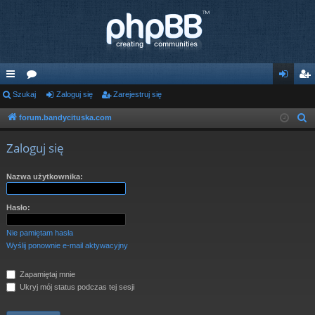
ię
Szukaj
or
Zaloguj się
Zarejestruj się
al
ar
ce
a
og
ej
forum.bandycituska.com
S
z
j
uj
es
Zaloguj się
u
…
si
tru
k
Nazwa użytkownika:
ę
j
a
j
si
Hasło:
ę
Nie pamiętam hasła
Wyślij ponownie e-mail aktywacyjny
Zapamiętaj mnie
Ukryj mój status podczas tej sesji