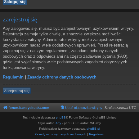
Zarejestruj się
Aby zalogować się, musisz być zarejestrowanym użytkownikiem witryny.
Rejestracja zajmuje tylko chwilę, a znacznie zwiększa możliwości
korzystania z witryny. Administrator witryny może zarejestrowanym
użytkownikom nadać wiele dodatkowych uprawnień. Przed rejestracją
zapoznaj się z naszym regulaminem, zasadami ochrony danych
osobowych oraz z odpowiedziami na często zadawane pytania (FAQ),
gdzie jest wyjaśnionych wiele podstawowych zagadnień dotyczących
funkcjonowania witryny.
Regulamin
|
Zasady ochrony danych osobowych
Zarejestruj się
forum.bandycituska.com
Usuń ciasteczka witryny
Strefa czasowa
UTC
Technologię dostarcza
phpBB
® Forum Software © phpBB Limited
Style autor:
Arty
- phpBB 3.3 autor: MrGaby
Polski pakiet językowy dostarcza
phpBB.pl
Zasady ochrony danych osobowych
|
Regulamin