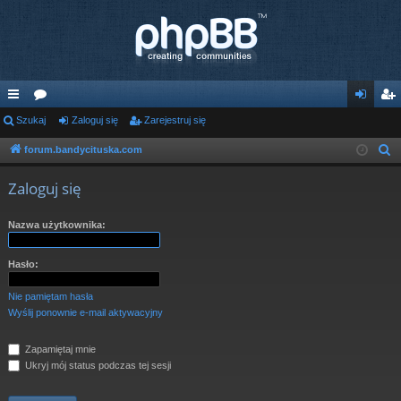
ię
Szukaj
or
Zaloguj się
Zarejestruj się
al
ar
ce
a
og
ej
forum.bandycituska.com
S
z
j
uj
es
Zaloguj się
u
…
si
tru
k
Nazwa użytkownika:
ę
j
a
j
si
Hasło:
ę
Nie pamiętam hasła
Wyślij ponownie e-mail aktywacyjny
Zapamiętaj mnie
Ukryj mój status podczas tej sesji