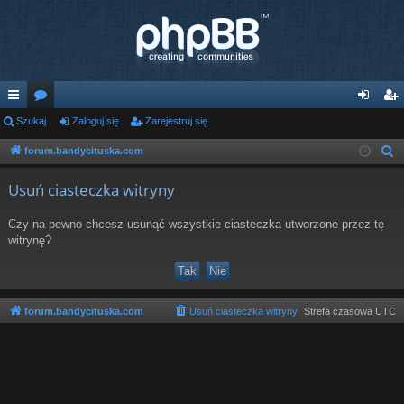
ię
Szukaj
or
Zaloguj się
Zarejestruj się
al
ar
ce
a
og
ej
forum.bandycituska.com
S
z
j
uj
es
Usuń ciasteczka witryny
u
…
si
tru
k
Czy na pewno chcesz usunąć wszystkie ciasteczka utworzone przez tę
ę
j
a
witrynę?
j
si
ę
forum.bandycituska.com
Usuń ciasteczka witryny
Strefa czasowa
UTC