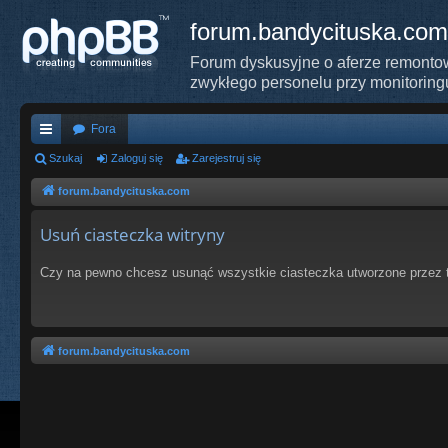
forum.bandycituska.com
Forum dyskusyjne o aferze remontow
zwykłego personelu przy monitoring
Fora
ię
Szukaj
Zaloguj się
Zarejestruj się
ce
forum.bandycituska.com
j
Usuń ciasteczka witryny
…
Czy na pewno chcesz usunąć wszystkie ciasteczka utworzone przez t
forum.bandycituska.com