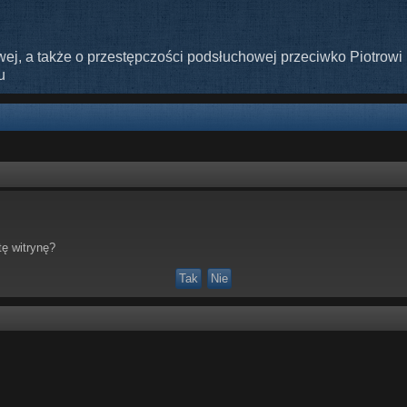
ej, a także o przestępczości podsłuchowej przeciwko Piotrowi 
u
ę witrynę?