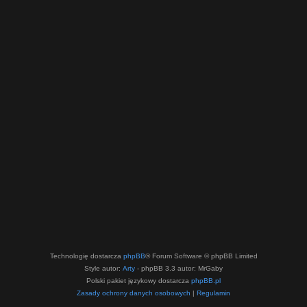
Technologię dostarcza
phpBB
® Forum Software © phpBB Limited
Style autor:
Arty
- phpBB 3.3 autor: MrGaby
Polski pakiet językowy dostarcza
phpBB.pl
Zasady ochrony danych osobowych
|
Regulamin