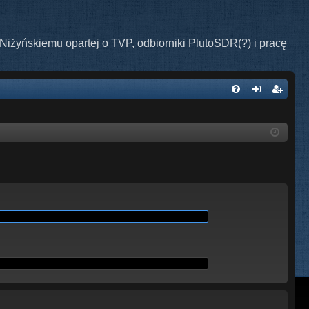
Niżyńskiemu opartej o TVP, odbiorniki PlutoSDR(?) i pracę
W
FA
al
ar
Q
og
ej
uj
es
si
tru
ę
j
si
ę