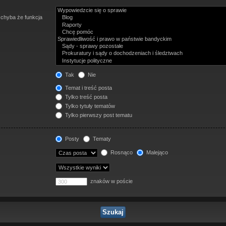
 chyba że funkcja
Tak
Nie
Temat i treść posta
Tylko treść posta
Tylko tytuły tematów
Tylko pierwszy post tematu
Posty
Tematy
Rosnąco
Malejąco
znaków w poście