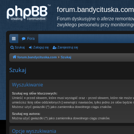
forum.bandycituska.com
Forum dyskusyjne o aferze remontow
zwykłego personelu przy monitoring
Fora
ię
Szukaj
Zaloguj się
Zarejestruj się
ce
forum.bandycituska.com
Szukaj
j
Szukaj
…
Wyszukiwanie
Szukaj wg słów kluczowych:
Umieść
+
przed słowem, które musi wystąpić oraz
-
przed słowem, które nie może w
umieścisz listę słów oddzielonych
|
wewnątrz nawiasów, tylko jedno ze słów będzie 
Możesz użyć gwiazdki (*) jako zamiennika dowolnego ciągu znaków.
Szukaj wg autora:
Można użyć gwiazdki (*) jako zamiennika dowolnego ciągu znaków.
Opcje wyszukiwania