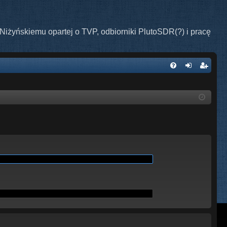
Niżyńskiemu opartej o TVP, odbiorniki PlutoSDR(?) i pracę
W
FA
al
ar
Q
og
ej
uj
es
si
tru
ę
j
si
ę