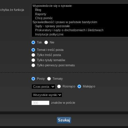
 chyba że funkcja
Tak
Nie
Temat i treść posta
Tylko treść posta
Tylko tytuły tematów
Tylko pierwszy post tematu
Posty
Tematy
Rosnąco
Malejąco
znaków w poście