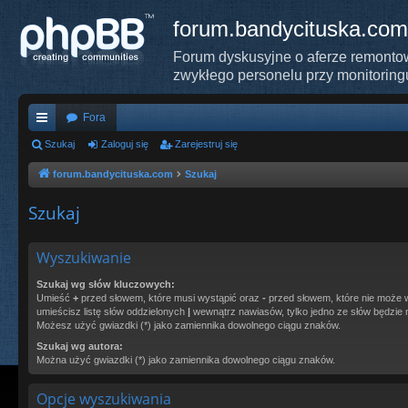
forum.bandycituska.com
Forum dyskusyjne o aferze remontow
zwykłego personelu przy monitoring
Fora
ię
Szukaj
Zaloguj się
Zarejestruj się
ce
forum.bandycituska.com
Szukaj
j
Szukaj
…
Wyszukiwanie
Szukaj wg słów kluczowych:
Umieść
+
przed słowem, które musi wystąpić oraz
-
przed słowem, które nie może w
umieścisz listę słów oddzielonych
|
wewnątrz nawiasów, tylko jedno ze słów będzie 
Możesz użyć gwiazdki (*) jako zamiennika dowolnego ciągu znaków.
Szukaj wg autora:
Można użyć gwiazdki (*) jako zamiennika dowolnego ciągu znaków.
Opcje wyszukiwania