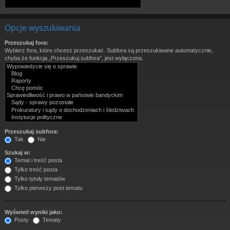
Opcje wyszukiwania
Przeszukaj fora:
Wybierz fora, które chcesz przeszukać. Subfora są przeszukiwane automatycznie,
chyba że funkcja „Przeszukuj subfora”, jest wyłączona.
Przeszukaj subfora:
Tak
Nie
Szukaj w:
Temat i treść posta
Tylko treść posta
Tylko tytuły tematów
Tylko pierwszy post tematu
Wyświetl wyniki jako:
Posty
Tematy