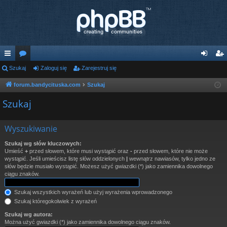
ię
Szukaj
or
Zaloguj się
Zarejestruj się
al
ar
ce
a
og
ej
forum.bandycituska.com
Szukaj
j
uj
es
Szukaj
…
si
tru
Wyszukiwanie
ę
j
Szukaj wg słów kluczowych:
si
Umieść
+
przed słowem, które musi wystąpić oraz
-
przed słowem, które nie może
wystąpić. Jeśli umieścisz listę słów oddzielonych
|
wewnątrz nawiasów, tylko jedno ze
ę
słów będzie musiało wystąpić. Możesz użyć gwiazdki (*) jako zamiennika dowolnego
ciągu znaków.
Szukaj wszystkich wyrażeń lub użyj wyrażenia wprowadzonego
Szukaj któregokolwiek z wyrażeń
Szukaj wg autora:
Można użyć gwiazdki (*) jako zamiennika dowolnego ciągu znaków.