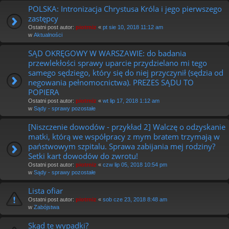
POLSKA: Intronizacja Chrystusa Króla i jego pierwszego
zastępcy
Ostatni post autor:
piotrniz
«
pt sie 10, 2018 11:12 am
w
Aktualności
SĄD OKRĘGOWY W WARSZAWIE: do badania
przewlekłości sprawy uparcie przydzielano mi tego
samego sędziego, który się do niej przyczynił (sędzia od
negowania pełnomocnictwa). PREZES SĄDU TO
POPIERA
Ostatni post autor:
piotrniz
«
wt lip 17, 2018 1:12 am
w
Sądy - sprawy pozostałe
[Niszczenie dowodów - przykład 2] Walczę o odzyskanie
matki, którą we współpracy z mym bratem trzymają w
państwowym szpitalu. Sprawa zabijania mej rodziny?
Setki kart dowodów do zwrotu!
Ostatni post autor:
piotrniz
«
czw lip 05, 2018 10:54 pm
w
Sądy - sprawy pozostałe
Lista ofiar
Ostatni post autor:
piotrniz
«
sob cze 23, 2018 8:48 am
w
Zabójstwa
Skąd te wypadki?