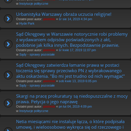
w
Instytucje polityczne
Urbanistyka Warszawy obraża uczucia religijne!
Ostatni post autor:
piotrniz
«
śr sie 14, 2019 4:34 pm
w
Hyde Park
Sąd Okręgowy w Warszawie notorycznie robi problemy
z wydawaniem odpisów poświadczonych z akt,
podobnie jak kilka innych. Bezpodstawnie prawnie.
Ostatni post autor:
piotrniz
«
śr kwie 17, 2019 11:07 pm
w
Sądy - sprawy pozostałe
Sąd Okręgowy zatwierdza łamanie prawa w postaci
toczenia się sprawy przeciwko PN z wybrakowanego
aktu oskarżenia. "Bo mi jest trudno od nich wymagać"
Ostatni post autor:
piotrniz
«
sob kwie 13, 2019 6:05 pm
w
Sądy - sprawy pozostałe
Skargi na pracę prokuratury są niedopuszczalne z mocy
prawa. Petycja o jego naprawę
Ostatni post autor:
piotrniz
«
pn lut 04, 2019 4:09 pm
w
Instytucje polityczne
Netia miesiącami nie instaluje łącza, o które podpisała
umowę, i wieloosobowo wykręca się od rzeczowego i