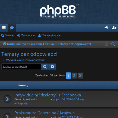
ię
Szukaj
or
Zaloguj się
Zarejestruj się
al
ar
ce
a
og
ej
forum.bandycituska.com
Szukaj
Tematy bez odpowiedzi
S
z
j
uj
es
Tematy bez odpowiedzi
u
…
si
tru
Wyszukiwanie zaawansowane
k
Szukaj
Wyszukiwanie zaawansowane
ę
j
a
j
2
1
Następna
si
Znaleziono 37 wyników
ę
Tematy
Indywidualni "dealerzy" z Facebooka
Ostatni post autor:
piotrniz
«
pt paź 04, 2024 6:54 am
w
Raporty
Prokuratura Generalna / Krajowa
Ostatni post autor:
piotrniz
«
wt paź 26, 2021 2:47 pm