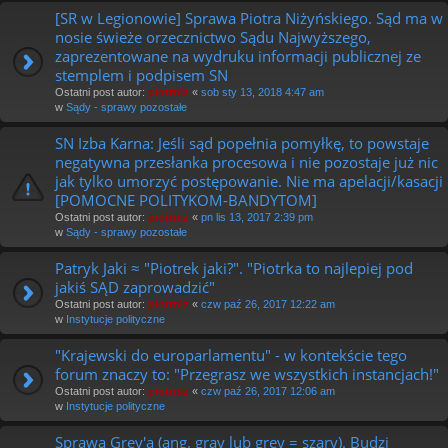
[SR w Legionowie] Sprawa Piotra Niżyńskiego. Sąd ma w
nosie świeże orzecznictwo Sądu Najwyższego,
zaprezentowane na wydruku informacji publicznej ze
stemplem i podpisem SN
Ostatni post autor:
piotrniz
«
sob sty 13, 2018 4:47 am
w
Sądy - sprawy pozostałe
SN Izba Karna: Jeśli sąd popełnia pomyłkę, to powstaje
negatywna przesłanka procesowa i nie pozostaje już nic
jak tylko umorzyć postępowanie. Nie ma apelacji/kasacji
[POMOCNE POLITYKOM-BANDYTOM]
Ostatni post autor:
piotrniz
«
pn lis 13, 2017 2:39 pm
w
Sądy - sprawy pozostałe
Patryk Jaki ≈ "Piotrek jaki?". "Piotrka to najlepiej pod
jakiś SĄD zaprowadzić"
Ostatni post autor:
piotrniz
«
czw paź 26, 2017 12:22 am
w
Instytucje polityczne
"Krajewski do europarlamentu" - w kontekście tego
forum znaczy to: "Przegrasz we wszystkich instancjach!"
Ostatni post autor:
piotrniz
«
czw paź 26, 2017 12:06 am
w
Instytucje polityczne
Sprawa Grey'a (ang. gray lub grey = szary). Budzi