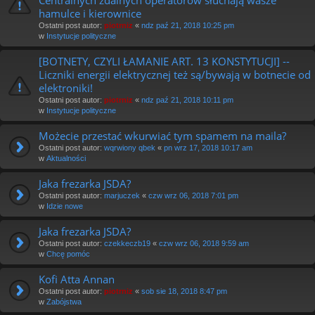
hamulce i kierownice
Ostatni post autor:
piotrniz
«
ndz paź 21, 2018 10:25 pm
w
Instytucje polityczne
[BOTNETY, CZYLI ŁAMANIE ART. 13 KONSTYTUCJI] --
Liczniki energii elektrycznej też są/bywają w botnecie od
elektroniki!
Ostatni post autor:
piotrniz
«
ndz paź 21, 2018 10:11 pm
w
Instytucje polityczne
Możecie przestać wkurwiać tym spamem na maila?
Ostatni post autor:
wqrwiony qbek
«
pn wrz 17, 2018 10:17 am
w
Aktualności
Jaka frezarka JSDA?
Ostatni post autor:
marjuczek
«
czw wrz 06, 2018 7:01 pm
w
Idzie nowe
Jaka frezarka JSDA?
Ostatni post autor:
czekkeczb19
«
czw wrz 06, 2018 9:59 am
w
Chcę pomóc
Kofi Atta Annan
Ostatni post autor:
piotrniz
«
sob sie 18, 2018 8:47 pm
w
Zabójstwa