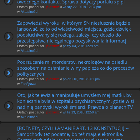
owocnego kontaktu. Sprawa dotyczy portalu xp.pl
Ostatni post autor:
piotrniz
«
wt sty 22, 2019 12:04 pm
w
Aktualności
Zapowiedzi wyroku, w którym SN niesłusznie będzie
lansować, że to od właściwości miejsca, gdzie dźwięk
podsłuchiwany się rozlega, zależy, czy doszło do
przestępstwa nielegalnego pozyskiwania informacj
Ostatni post autor:
piotrniz
«
pt sty 04, 2019 6:29 pm
w
Aktualności
Podrzucanie mi morderstw, nekrologów na osiedlu
sposobem na osłanianie winy papieża co do procesów
politycznych
Ostatni post autor:
piotrniz
«
pn gru 10, 2018 9:01 pm
w
Zabójstwa
Oto, jak telewizja manipuluje umysłem mej matki, by
koniecznie była w szpitalu psychiatrycznym, gdzie wisi
nad nią bandycki wyrok śmierci. Prawda o planach TV
Ostatni post autor:
piotrniz
«
wt lis 13, 2018 12:50 am
w
Aktualności
[BOTNETY, CZYLI ŁAMANIE ART. 13 KONSTYTUCJI] --
Samochody też podatne, bo też mają elektronikę.
Centralnych zdalnych operatorów słuchają wasze