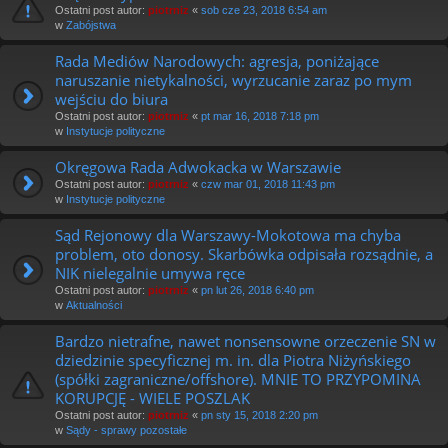
Ostatni post autor:
piotrniz
«
sob cze 23, 2018 6:54 am
w
Zabójstwa
Rada Mediów Narodowych: agresja, poniżające
naruszanie nietykalności, wyrzucanie zaraz po mym
wejściu do biura
Ostatni post autor:
piotrniz
«
pt mar 16, 2018 7:18 pm
w
Instytucje polityczne
Okręgowa Rada Adwokacka w Warszawie
Ostatni post autor:
piotrniz
«
czw mar 01, 2018 11:43 pm
w
Instytucje polityczne
Sąd Rejonowy dla Warszawy-Mokotowa ma chyba
problem, oto donosy. Skarbówka odpisała rozsądnie, a
NIK nielegalnie umywa ręce
Ostatni post autor:
piotrniz
«
pn lut 26, 2018 6:40 pm
w
Aktualności
Bardzo nietrafne, nawet nonsensowne orzeczenie SN w
dziedzinie specyficznej m. in. dla Piotra Niżyńskiego
(spółki zagraniczne/offshore). MNIE TO PRZYPOMINA
KORUPCJĘ - WIELE POSZLAK
Ostatni post autor:
piotrniz
«
pn sty 15, 2018 2:20 pm
w
Sądy - sprawy pozostałe