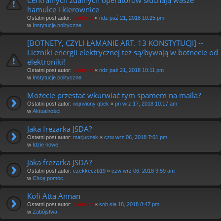
hamulce i kierownice
Ostatni post autor:
piotrniz
«
ndz paź 21, 2018 10:25 pm
w
Instytucje polityczne
[BOTNETY, CZYLI ŁAMANIE ART. 13 KONSTYTUCJI] --
Liczniki energii elektrycznej też są/bywają w botnecie od
elektroniki!
Ostatni post autor:
piotrniz
«
ndz paź 21, 2018 10:11 pm
w
Instytucje polityczne
Możecie przestać wkurwiać tym spamem na maila?
Ostatni post autor:
wqrwiony qbek
«
pn wrz 17, 2018 10:17 am
w
Aktualności
Jaka frezarka JSDA?
Ostatni post autor:
marjuczek
«
czw wrz 06, 2018 7:01 pm
w
Idzie nowe
Jaka frezarka JSDA?
Ostatni post autor:
czekkeczb19
«
czw wrz 06, 2018 9:59 am
w
Chcę pomóc
Kofi Atta Annan
Ostatni post autor:
piotrniz
«
sob sie 18, 2018 8:47 pm
w
Zabójstwa