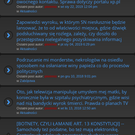
owocnego kontaktu. Sprawa dotyczy portalu xp.pl
Ostatni post autor:
piotrniz
«
wt sty 22, 2019 12:04 pm
w
Aktualności
Zapowiedzi wyroku, w którym SN niesłusznie będzie
lansować, że to od właściwości miejsca, gdzie dźwięk
podsłuchiwany się rozlega, zależy, czy doszło do
przestępstwa nielegalnego pozyskiwania informacj
Ostatni post autor:
piotrniz
«
pt sty 04, 2019 6:29 pm
w
Aktualności
Podrzucanie mi morderstw, nekrologów na osiedlu
sposobem na osłanianie winy papieża co do procesów
politycznych
Ostatni post autor:
piotrniz
«
pn gru 10, 2018 9:01 pm
w
Zabójstwa
Oto, jak telewizja manipuluje umysłem mej matki, by
koniecznie była w szpitalu psychiatrycznym, gdzie wisi
nad nią bandycki wyrok śmierci. Prawda o planach TV
Ostatni post autor:
piotrniz
«
wt lis 13, 2018 12:50 am
w
Aktualności
[BOTNETY, CZYLI ŁAMANIE ART. 13 KONSTYTUCJI] --
Samochody też podatne, bo też mają elektronikę.
Centralnych zdalnych operatorów słuchają wasze