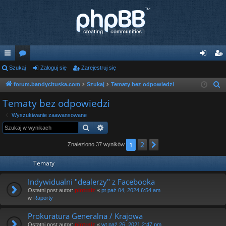
ię
Szukaj
or
Zaloguj się
Zarejestruj się
al
ar
ce
a
og
ej
forum.bandycituska.com
Szukaj
Tematy bez odpowiedzi
S
z
j
uj
es
Tematy bez odpowiedzi
u
…
si
tru
Wyszukiwanie zaawansowane
k
Szukaj
Wyszukiwanie zaawansowane
ę
j
a
j
2
1
Następna
si
Znaleziono 37 wyników
ę
Tematy
Indywidualni "dealerzy" z Facebooka
Ostatni post autor:
piotrniz
«
pt paź 04, 2024 6:54 am
w
Raporty
Prokuratura Generalna / Krajowa
Ostatni post autor:
piotrniz
«
wt paź 26, 2021 2:47 pm