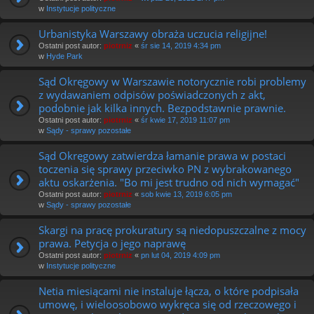
w
Instytucje polityczne
Urbanistyka Warszawy obraża uczucia religijne!
Ostatni post autor:
piotrniz
«
śr sie 14, 2019 4:34 pm
w
Hyde Park
Sąd Okręgowy w Warszawie notorycznie robi problemy
z wydawaniem odpisów poświadczonych z akt,
podobnie jak kilka innych. Bezpodstawnie prawnie.
Ostatni post autor:
piotrniz
«
śr kwie 17, 2019 11:07 pm
w
Sądy - sprawy pozostałe
Sąd Okręgowy zatwierdza łamanie prawa w postaci
toczenia się sprawy przeciwko PN z wybrakowanego
aktu oskarżenia. "Bo mi jest trudno od nich wymagać"
Ostatni post autor:
piotrniz
«
sob kwie 13, 2019 6:05 pm
w
Sądy - sprawy pozostałe
Skargi na pracę prokuratury są niedopuszczalne z mocy
prawa. Petycja o jego naprawę
Ostatni post autor:
piotrniz
«
pn lut 04, 2019 4:09 pm
w
Instytucje polityczne
Netia miesiącami nie instaluje łącza, o które podpisała
umowę, i wieloosobowo wykręca się od rzeczowego i