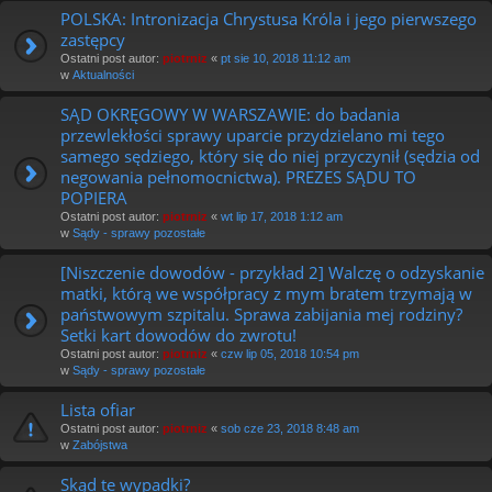
POLSKA: Intronizacja Chrystusa Króla i jego pierwszego
zastępcy
Ostatni post autor:
piotrniz
«
pt sie 10, 2018 11:12 am
w
Aktualności
SĄD OKRĘGOWY W WARSZAWIE: do badania
przewlekłości sprawy uparcie przydzielano mi tego
samego sędziego, który się do niej przyczynił (sędzia od
negowania pełnomocnictwa). PREZES SĄDU TO
POPIERA
Ostatni post autor:
piotrniz
«
wt lip 17, 2018 1:12 am
w
Sądy - sprawy pozostałe
[Niszczenie dowodów - przykład 2] Walczę o odzyskanie
matki, którą we współpracy z mym bratem trzymają w
państwowym szpitalu. Sprawa zabijania mej rodziny?
Setki kart dowodów do zwrotu!
Ostatni post autor:
piotrniz
«
czw lip 05, 2018 10:54 pm
w
Sądy - sprawy pozostałe
Lista ofiar
Ostatni post autor:
piotrniz
«
sob cze 23, 2018 8:48 am
w
Zabójstwa
Skąd te wypadki?