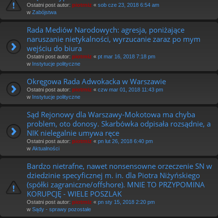
Ostatni post autor:
piotrniz
«
sob cze 23, 2018 6:54 am
w
Zabójstwa
Rada Mediów Narodowych: agresja, poniżające
naruszanie nietykalności, wyrzucanie zaraz po mym
wejściu do biura
Ostatni post autor:
piotrniz
«
pt mar 16, 2018 7:18 pm
w
Instytucje polityczne
Okręgowa Rada Adwokacka w Warszawie
Ostatni post autor:
piotrniz
«
czw mar 01, 2018 11:43 pm
w
Instytucje polityczne
Sąd Rejonowy dla Warszawy-Mokotowa ma chyba
problem, oto donosy. Skarbówka odpisała rozsądnie, a
NIK nielegalnie umywa ręce
Ostatni post autor:
piotrniz
«
pn lut 26, 2018 6:40 pm
w
Aktualności
Bardzo nietrafne, nawet nonsensowne orzeczenie SN w
dziedzinie specyficznej m. in. dla Piotra Niżyńskiego
(spółki zagraniczne/offshore). MNIE TO PRZYPOMINA
KORUPCJĘ - WIELE POSZLAK
Ostatni post autor:
piotrniz
«
pn sty 15, 2018 2:20 pm
w
Sądy - sprawy pozostałe