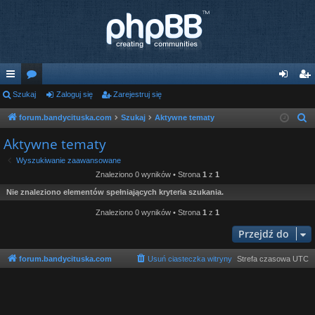
ię
Szukaj
or
Zaloguj się
Zarejestruj się
al
ar
ce
a
og
ej
forum.bandycituska.com
Szukaj
Aktywne tematy
S
z
j
uj
es
Aktywne tematy
u
…
si
tru
Wyszukiwanie zaawansowane
k
Znaleziono 0 wyników • Strona
1
z
1
ę
j
a
Nie znaleziono elementów spełniających kryteria szukania.
j
si
Znaleziono 0 wyników • Strona
1
z
1
ę
Przejdź do
forum.bandycituska.com
Usuń ciasteczka witryny
Strefa czasowa
UTC