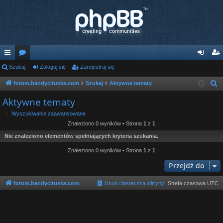
ię
Szukaj
or
Zaloguj się
Zarejestruj się
al
ar
ce
a
og
ej
forum.bandycituska.com
Szukaj
Aktywne tematy
S
z
j
uj
es
Aktywne tematy
u
…
si
tru
Wyszukiwanie zaawansowane
k
Znaleziono 0 wyników • Strona
1
z
1
ę
j
a
Nie znaleziono elementów spełniających kryteria szukania.
j
si
Znaleziono 0 wyników • Strona
1
z
1
ę
Przejdź do
forum.bandycituska.com
Usuń ciasteczka witryny
Strefa czasowa
UTC