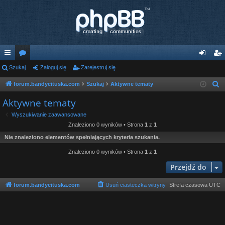
ię
Szukaj
or
Zaloguj się
Zarejestruj się
al
ar
ce
a
og
ej
forum.bandycituska.com
Szukaj
Aktywne tematy
S
z
j
uj
es
Aktywne tematy
u
…
si
tru
Wyszukiwanie zaawansowane
k
Znaleziono 0 wyników • Strona
1
z
1
ę
j
a
Nie znaleziono elementów spełniających kryteria szukania.
j
si
Znaleziono 0 wyników • Strona
1
z
1
ę
Przejdź do
forum.bandycituska.com
Usuń ciasteczka witryny
Strefa czasowa
UTC