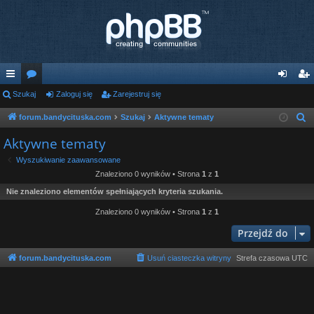
ię
Szukaj
or
Zaloguj się
Zarejestruj się
al
ar
ce
a
og
ej
forum.bandycituska.com
Szukaj
Aktywne tematy
S
z
j
uj
es
Aktywne tematy
u
…
si
tru
Wyszukiwanie zaawansowane
k
Znaleziono 0 wyników • Strona
1
z
1
ę
j
a
Nie znaleziono elementów spełniających kryteria szukania.
j
si
Znaleziono 0 wyników • Strona
1
z
1
ę
Przejdź do
forum.bandycituska.com
Usuń ciasteczka witryny
Strefa czasowa
UTC