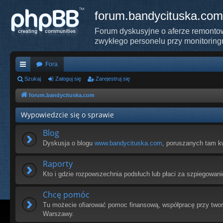
forum.bandycituska.com
Forum dyskusyjne o aferze remontow
zwykłego personelu przy monitoring
Fora
ię
Szukaj
Zaloguj się
Zarejestruj się
ce
forum.bandycituska.com
j
Wypowiedzcie się o sprawie
…
Blog
Dyskusja o blogu
www.bandycituska.com
, poruszanych tam k
Raporty
Kto i gdzie rozpowszechnia podsłuch lub płaci za szpiegowani
Chcę pomóc
Tu możecie ofiarować pomoc finansową, współpracę przy tworz
Warszawy.