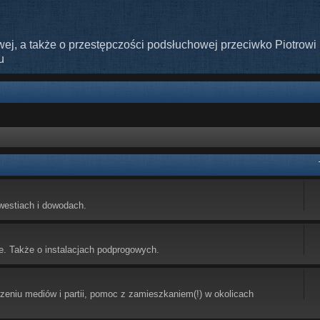
ej, a także o przestępczości podsłuchowej przeciwko Piotrowi 
u
westiach i dowodach.
e. Także o instalacjach podprogowych.
eniu mediów i partii, pomoc z zamieszkaniem(!) w okolicach