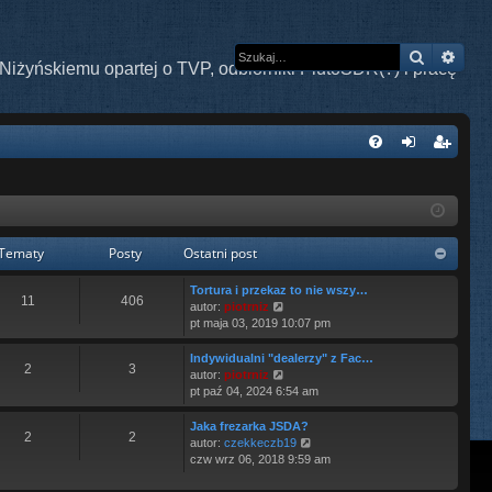
Szukaj
Wys
Niżyńskiemu opartej o TVP, odbiorniki PlutoSDR(?) i pracę
W
FA
al
ar
Q
og
ej
uj
es
Tematy
Posty
Ostatni post
si
tru
Tortura i przekaz to nie wszy…
11
406
W
ę
j
autor:
piotrniz
y
pt maja 03, 2019 10:07 pm
ś
si
w
Indywidualni "dealerzy" z Fac…
2
3
i
ę
W
autor:
piotrniz
e
y
pt paź 04, 2024 6:54 am
t
ś
l
w
Jaka frezarka JSDA?
2
2
n
i
W
autor:
czekkeczb19
a
e
y
czw wrz 06, 2018 9:59 am
j
t
ś
n
l
w