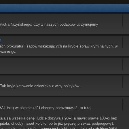
Piotra Niżyńskiego. Czy z naszych podatków utrzymujemy
h
ach prokuratur i sądów wskazujących na krycie spraw kryminalnych, w
owanie go.
.
ak kryją katowanie człowieka z winy polityków.
HAL-inki) współpracują" i chcemy porozmawiać, to tutaj.
egają za wszelką cenę! ludzie dożywają 90-ki a nawet prawie 100-ki bez
itala, choćby nawet korciło, bo to już prędzej przekaz podprogowy),
sie międzymiastowej) — winna jest elektronika i fale od satelitów GPS,