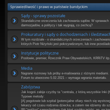
Sprawiedliwość i prawo w państwie bandyckim
Sądy - sprawy pozostałe
Skandaliczne orzeczenia lub zachowania sądów. W sprawach 
darmozjadów, a politycy i tak wygrają, co zechcą?
Prokuratury i sądy o dochodzeniach i śledztwac
W tym rozdziale - o skandalicznych orzeczeniach i zachowani
których Piotr Niżyński jest pokrzywdzonym, lub inne prześlad
Instytucje polityczne
Posłowie, premier, Rzecznik Praw Obywatelskich, KRRiTV itp
Media
Nagrane rozmowy lub próby e-mailowania z różnymi mediami. T
Forum to utworzono 5.02.2021 -- wymaga wgrania materiału.
Zabójstwa
Jak kogoś zabije czyżby ta "centrala, z którą wszystkie Inki (
Typowe metody:
[A] pogotowie lub szpital (potencjalne ofiary niech się wystrz
lekarzy od czasu rodzenia dziecka; a zatem nie idziemy do szp
[B] "poślizg" samochodowy (jak ktoś szybko jeździ, np. na tra