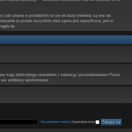
i (ale pisana w przeddzień) roi się od aluzji (niekiedy są one tak
ernatywnie to przede wszystkim data zgonu jest specyficzna, jest w
rągła itp.
awy kraju (dotkniętego skandalem z telewizją i prześladowaniem Piotra
 ww. problemy wyeliminować.
Nie pamiętam hasła
|
Zapamiętaj mnie