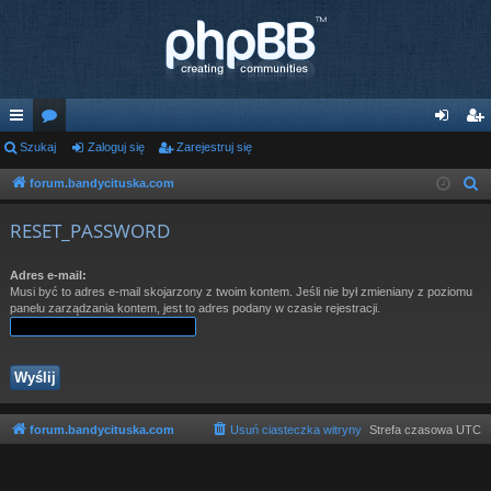
ię
Szukaj
or
Zaloguj się
Zarejestruj się
al
ar
ce
a
og
ej
forum.bandycituska.com
S
z
j
uj
es
RESET_PASSWORD
u
…
si
tru
k
Adres e-mail:
ę
j
a
Musi być to adres e-mail skojarzony z twoim kontem. Jeśli nie był zmieniany z poziomu
j
panelu zarządzania kontem, jest to adres podany w czasie rejestracji.
si
ę
forum.bandycituska.com
Usuń ciasteczka witryny
Strefa czasowa
UTC