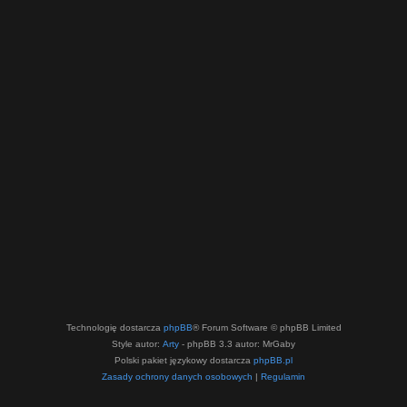
Technologię dostarcza
phpBB
® Forum Software © phpBB Limited
Style autor:
Arty
- phpBB 3.3 autor: MrGaby
Polski pakiet językowy dostarcza
phpBB.pl
Zasady ochrony danych osobowych
|
Regulamin