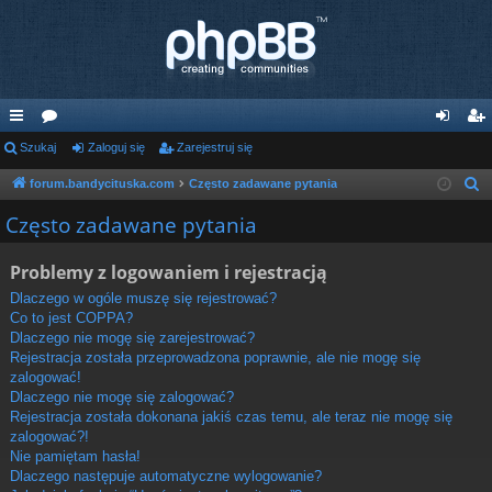
ię
Szukaj
or
Zaloguj się
Zarejestruj się
al
ar
ce
a
og
ej
forum.bandycituska.com
Często zadawane pytania
S
z
j
uj
es
Często zadawane pytania
u
…
si
tru
k
Problemy z logowaniem i rejestracją
ę
j
a
Dlaczego w ogóle muszę się rejestrować?
j
si
Co to jest COPPA?
Dlaczego nie mogę się zarejestrować?
ę
Rejestracja została przeprowadzona poprawnie, ale nie mogę się
zalogować!
Dlaczego nie mogę się zalogować?
Rejestracja została dokonana jakiś czas temu, ale teraz nie mogę się
zalogować?!
Nie pamiętam hasła!
Dlaczego następuje automatyczne wylogowanie?