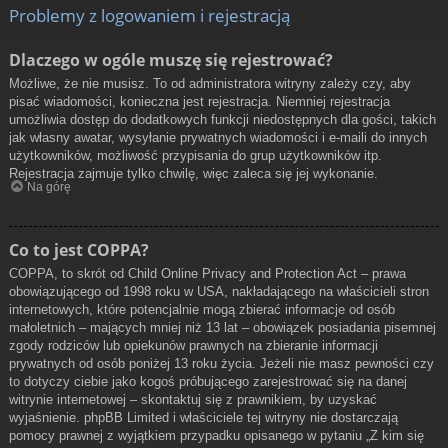
Problemy z logowaniem i rejestracją
Dlaczego w ogóle muszę się rejestrować?
Możliwe, że nie musisz. To od administratora witryny zależy czy, aby
pisać wiadomości, konieczna jest rejestracja. Niemniej rejestracja
umożliwia dostęp do dodatkowych funkcji niedostępnych dla gości, takich
jak własny awatar, wysyłanie prywatnych wiadomości i e-maili do innych
użytkowników, możliwość przypisania do grup użytkowników itp.
Rejestracja zajmuje tylko chwilę, więc zaleca się jej wykonanie.
Na górę
Co to jest COPPA?
COPPA, to skrót od Child Online Privacy and Protection Act – prawa
obowiązującego od 1998 roku w USA, nakładającego na właścicieli stron
internetowych, które potencjalnie mogą zbierać informacje od osób
małoletnich – mających mniej niż 13 lat – obowiązek posiadania pisemnej
zgody rodziców lub opiekunów prawnych na zbieranie informacji
prywatnych od osób poniżej 13 roku życia. Jeżeli nie masz pewności czy
to dotyczy ciebie jako kogoś próbującego zarejestrować się na danej
witrynie internetowej – skontaktuj się z prawnikiem, by uzyskać
wyjaśnienie. phpBB Limited i właściciele tej witryny nie dostarczają
pomocy prawnej z wyjątkiem przypadku opisanego w pytaniu „Z kim się