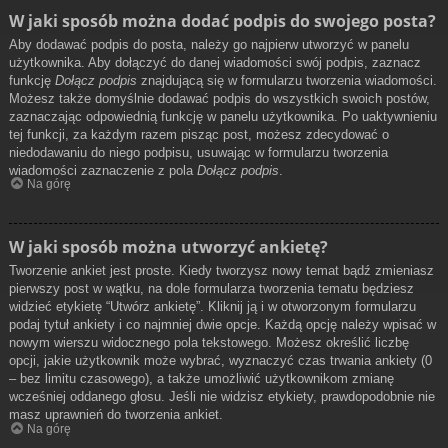
W jaki sposób można dodać podpis do swojego posta?
Aby dodawać podpis do posta, należy go najpierw utworzyć w panelu
użytkownika. Aby dołączyć do danej wiadomości swój podpis, zaznacz
funkcję
Dołącz podpis
znajdującą się w formularzu tworzenia wiadomości.
Możesz także domyślnie dodawać podpis do wszystkich swoich postów,
zaznaczając odpowiednią funkcję w panelu użytkownika. Po uaktywnieniu
tej funkcji, za każdym razem pisząc post, możesz zdecydować o
niedodawaniu do niego podpisu, usuwając w formularzu tworzenia
wiadomości zaznaczenie z pola
Dołącz podpis
.
Na górę
W jaki sposób można utworzyć ankietę?
Tworzenie ankiet jest proste. Kiedy tworzysz nowy temat bądź zmieniasz
pierwszy post w wątku, na dole formularza tworzenia tematu będziesz
widzieć etykietę “Utwórz ankietę”. Kliknij ją i w otworzonym formularzu
podaj tytuł ankiety i co najmniej dwie opcje. Każdą opcję należy wpisać w
nowym wierszu widocznego pola tekstowego. Możesz określić liczbę
opcji, jakie użytkownik może wybrać, wyznaczyć czas trwania ankiety (0
– bez limitu czasowego), a także umożliwić użytkownikom zmianę
wcześniej oddanego głosu. Jeśli nie widzisz etykiety, prawdopodobnie nie
masz uprawnień do tworzenia ankiet.
Na górę