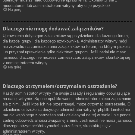
operacje, musisz mieć odpowiednie uprawnienia. Skontaktuj się z
moderatorem lub administratorem witryny, aby ci je przydzielił.
Na górę
Dlaczego nie mogę dodawać załączników?
Uprawnienia dotyczące załączników są przydzielane dla każdego forum,
dla każdej grupy i dla każdego użytkownika. Administrator witryny mógł
nie zezwolić na zamieszczanie załączników na forum, na którym piszesz
lub przyznał uprawnienia tylko niektórym grupom. Jeśli nadal nie masz
jasności, dlaczego nie możesz zamieszczać załączników, skontaktuj się
z administratorem witryny.
Na górę
Dlaczego otrzymałem/otrzymałam ostrzeżenie?
Każdy administrator witryny ma swoje zasady i regulaminy obowiązujące
na danej witrynie. Są one opublikowane i administrator zaleca zapoznanie
się z nimi. Jeśli ktoś ich nie przestrzegał, może otrzymać ostrzeżenie. O
udzieleniu ostrzeżenia decyduje administrator witryny. phpBB Limited nie
ma nic wspólnego z ostrzeżeniami udzielanymi na tej witrynie i nie ponosi
żadnej odpowiedzialności związanej z nimi. Jeśli nadal nie masz jasności,
dlaczego otrzymałeś/otrzymałaś ostrzeżenie, skontaktuj się z
administratorem witryny.