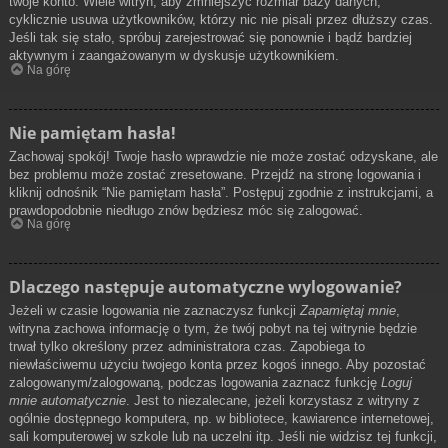
twoje konto. Wiele witryn, aby zmniejszyć rozmiar bazy danych,
cyklicznie usuwa użytkowników, którzy nic nie pisali przez dłuższy czas.
Jeśli tak się stało, spróbuj zarejestrować się ponownie i bądź bardziej
aktywnym i zaangażowanym w dyskusje użytkownikiem.
Na górę
Nie pamiętam hasła!
Zachowaj spokój! Twoje hasło wprawdzie nie może zostać odzyskane, ale
bez problemu może zostać zresetowane. Przejdź na stronę logowania i
kliknij odnośnik “Nie pamiętam hasła”. Postępuj zgodnie z instrukcjami, a
prawdopodobnie niedługo znów będziesz móc się zalogować.
Na górę
Dlaczego następuje automatyczne wylogowanie?
Jeżeli w czasie logowania nie zaznaczysz funkcji
Zapamiętaj mnie
,
witryna zachowa informację o tym, że twój pobyt na tej witrynie będzie
trwał tylko określony przez administratora czas. Zapobiega to
niewłaściwemu użyciu twojego konta przez kogoś innego. Aby pozostać
zalogowanym/zalogowaną, podczas logowania zaznacz funkcję
Loguj
mnie automatycznie
. Jest to niezalecane, jeżeli korzystasz z witryny z
ogólnie dostępnego komputera, np. w bibliotece, kawiarence internetowej,
sali komputerowej w szkole lub na uczelni itp. Jeśli nie widzisz tej funkcji,