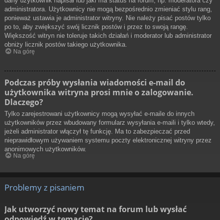
dany użytkownik napisał lub jaki ma status na forum, np. moderatora czy
administratora. Użytkownicy nie mogą bezpośrednio zmieniać stylu rang,
ponieważ ustawia je administrator witryny. Nie należy pisać postów tylko
po to, aby zwiększyć swój licznik postów i przez to swoją rangę.
Większość witryn nie toleruje takich działań i moderator lub administrator
obniży licznik postów takiego użytkownika.
Na górę
Podczas próby wysłania wiadomości e-mail do
użytkownika witryna prosi mnie o zalogowanie.
Dlaczego?
Tylko zarejestrowani użytkownicy mogą wysyłać e-maile do innych
użytkowników przez wbudowany formularz wysyłania e-maili i tylko wtedy,
jeżeli administrator włączył tę funkcję. Ma to zabezpieczać przed
nieprawidłowym używaniem systemu poczty elektronicznej witryny przez
anonimowych użytkowników.
Na górę
Problemy z pisaniem
Jak utworzyć nowy temat na forum lub wysłać
odpowiedź w temacie?