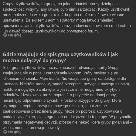
Grupy użytkowników, to grupy, na jakie administratorzy dzielą całą
społeczność witryny, aby łatwiej było nimi zarządzać. Każdy użytkownik
może należeć do wielu grup, a każda grupa może mieć swoje własne
uprawnienia. Dzięki temu administratorzy mogą łatwo zmieniać
uprawnienia wielu użytkowników naraz, nadawać uprawnienia moderatora
lub dawać dostęp użytkownikom do prywatnego forum.
Na górę
Gdzie znajduje się spis grup użytkowników i jak
można dołączyć do grupy?
Spis grup użytkowników można zobaczyć, otwierając kartę
Grupy
znajdującą się w panelu zarządzania kontem, który otwiera się po
kliknięciu odnośnika
Moje konto
. Nie wszystkie grupy są dostępne dla
każdego. Niektóre mogą wymagać akceptacji przyjęcia nowego członka,
niektóre mogą być zamknięte, a jeszcze inne mogą mieć ukrytych
członków. Użytkownik może poprosić o przyjęcie do danej grupy,
naciskając odpowiedni przycisk. Prośba o przyjęcie do grupy, która
wymaga akceptacji przyjęcia nowego członka, musi zostać
zaakceptowana przez lidera grupy. Może on poprosić użytkownika o
podanie wyjaśnień, dlaczego chce on dołączyć do tej grupy. W przypadku
otrzymania negatywnej decyzji, proszę nie nękać lidera grupy pytaniami –
widocznie miał on swoje powody.
Na górę