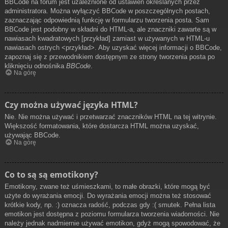
BBCode na forum jest uzależnione od ustawień określanych przez
administratora. Można wyłączyć BBCode w poszczególnych postach,
zaznaczając odpowiednią funkcję w formularzu tworzenia posta. Sam
BBCode jest podobny w składni do HTML-a, ale znaczniki zawarte są w
nawiasach kwadratowych [przykład] zamiast w używanych w HTML-u
nawiasach ostrych <przykład>. Aby uzyskać więcej informacji o BBCode,
zapoznaj się z przewodnikiem dostępnym ze strony tworzenia posta po
kliknięciu odnośnika
BBCode
.
Na górę
Czy można używać języka HTML?
Nie. Nie można używać i przetwarzać znaczników HTML na tej witrynie.
Większość formatowania, które dostarcza HTML można uzyskać,
używając BBCode.
Na górę
Co to są są emotikony?
Emotikony, zwane też uśmieszkami, to małe obrazki, które mogą być
użyte do wyrażania emocji. Do wyrażania emocji można też stosować
krótkie kody, np. :) oznacza radość, podczas gdy :( smutek. Pełna lista
emotikon jest dostępna z poziomu formularza tworzenia wiadomości. Nie
należy jednak nadmiernie używać emotikon, gdyż mogą spowodować, że