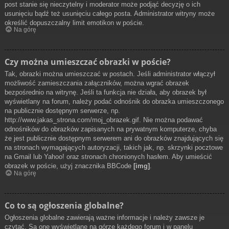
post stanie się nieczytelny i moderator może podjąć decyzję o ich
usunięciu bądź też usunięciu całego posta. Administrator witryny może
określić dopuszczalny limit emotikon w poście.
Na górę
Czy można umieszczać obrazki w poście?
Tak, obrazki można umieszczać w postach. Jeśli administrator włączył
możliwość zamieszczania załączników, można wgrać obrazek
bezpośrednio na witrynę. Jeśli ta funkcja nie działa, aby obrazek był
wyświetlany na forum, należy podać odnośnik do obrazka umieszczonego
na publicznie dostępnym serwerze, np.
http://www.jakas_strona.com/moj_obrazek.gif. Nie można podawać
odnośników do obrazków zapisanych na prywatnym komputerze, chyba
że jest publicznie dostępnym serwerem ani do obrazków znajdujących się
na stronach wymagających autoryzacji, takich jak, np. skrzynki pocztowe
na Gmail lub Yahoo! oraz stronach chronionych hasłem. Aby umieścić
obrazek w poście, użyj znacznika BBCode
[img]
.
Na górę
Co to są ogłoszenia globalne?
Ogłoszenia globalne zawierają ważne informacje i należy zawsze je
czytać. Są one wyświetlane na górze każdego forum i w panelu