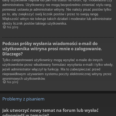
dany użytkownik napisał lub jaki ma status na forum, np. moderatora czy
administratora. Użytkownicy nie mogą bezpośrednio zmieniać stylu rang,
ponieważ ustawia je administrator witryny. Nie należy pisać postów tylko
po to, aby zwiększyć swój licznik postów i przez to swoją rangę.
Większość witryn nie toleruje takich działań i moderator lub administrator
obniży licznik postów takiego użytkownika.
Na górę
Podczas próby wysłania wiadomości e-mail do
użytkownika witryna prosi mnie o zalogowanie.
Dlaczego?
Tylko zarejestrowani użytkownicy mogą wysyłać e-maile do innych
użytkowników przez wbudowany formularz wysyłania e-maili i tylko wtedy,
jeżeli administrator włączył tę funkcję. Ma to zabezpieczać przed
nieprawidłowym używaniem systemu poczty elektronicznej witryny przez
anonimowych użytkowników.
Na górę
Problemy z pisaniem
Jak utworzyć nowy temat na forum lub wysłać
odpowiedź w temacie?