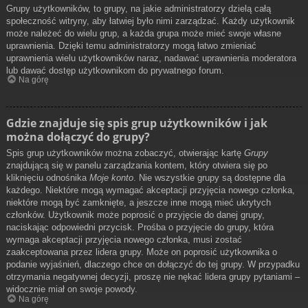
Grupy użytkowników, to grupy, na jakie administratorzy dzielą całą
społeczność witryny, aby łatwiej było nimi zarządzać. Każdy użytkownik
może należeć do wielu grup, a każda grupa może mieć swoje własne
uprawnienia. Dzięki temu administratorzy mogą łatwo zmieniać
uprawnienia wielu użytkowników naraz, nadawać uprawnienia moderatora
lub dawać dostęp użytkownikom do prywatnego forum.
Na górę
Gdzie znajduje się spis grup użytkowników i jak
można dołączyć do grupy?
Spis grup użytkowników można zobaczyć, otwierając kartę
Grupy
znajdującą się w panelu zarządzania kontem, który otwiera się po
kliknięciu odnośnika
Moje konto
. Nie wszystkie grupy są dostępne dla
każdego. Niektóre mogą wymagać akceptacji przyjęcia nowego członka,
niektóre mogą być zamknięte, a jeszcze inne mogą mieć ukrytych
członków. Użytkownik może poprosić o przyjęcie do danej grupy,
naciskając odpowiedni przycisk. Prośba o przyjęcie do grupy, która
wymaga akceptacji przyjęcia nowego członka, musi zostać
zaakceptowana przez lidera grupy. Może on poprosić użytkownika o
podanie wyjaśnień, dlaczego chce on dołączyć do tej grupy. W przypadku
otrzymania negatywnej decyzji, proszę nie nękać lidera grupy pytaniami –
widocznie miał on swoje powody.
Na górę