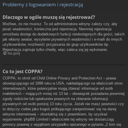
Problemy z logowaniem i rejestracją
Dlaczego w ogóle muszę się rejestrować?
Możliwe, że nie musisz. To od administratora witryny zależy czy, aby
pisać wiadomości, konieczna jest rejestracja. Niemniej rejestracja
umożliwia dostęp do dodatkowych funkcji niedostępnych dla gości, takich
jak własny awatar, wysyłanie prywatnych wiadomości i e-maili do innych
użytkowników, możliwość przypisania do grup użytkowników itp.
Rejestracja zajmuje tylko chwilę, więc zaleca się jej wykonanie.
Na górę
Co to jest COPPA?
COPPA, to skrót od Child Online Privacy and Protection Act – prawa
obowiązującego od 1998 roku w USA, nakładającego na właścicieli stron
internetowych, które potencjalnie mogą zbierać informacje od osób
małoletnich – mających mniej niż 13 lat – obowiązek posiadania pisemnej
zgody rodziców lub opiekunów prawnych na zbieranie informacji
prywatnych od osób poniżej 13 roku życia. Jeżeli nie masz pewności czy
to dotyczy ciebie jako kogoś próbującego zarejestrować się na danej
witrynie internetowej – skontaktuj się z prawnikiem, by uzyskać
wyjaśnienie. phpBB Limited i właściciele tej witryny nie dostarczają
pomocy prawnej z wyjątkiem przypadku opisanego w pytaniu „Z kim się