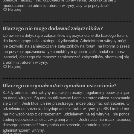
operacje, musisz mieć odpowiednie uprawnienia. Skontaktuj się z
moderatorem lub administratorem witryny, aby ci je przydzielił.
Na górę
Dlaczego nie mogę dodawać załączników?
Uprawnienia dotyczące załączników są przydzielane dla każdego forum,
dla każdej grupy i dla każdego użytkownika. Administrator witryny mógł
nie zezwolić na zamieszczanie załączników na forum, na którym piszesz
lub przyznał uprawnienia tylko niektórym grupom. Jeśli nadal nie masz
jasności, dlaczego nie możesz zamieszczać załączników, skontaktuj się
z administratorem witryny.
Na górę
Dlaczego otrzymałem/otrzymałam ostrzeżenie?
Każdy administrator witryny ma swoje zasady i regulaminy obowiązujące
na danej witrynie. Są one opublikowane i administrator zaleca zapoznanie
się z nimi. Jeśli ktoś ich nie przestrzegał, może otrzymać ostrzeżenie. O
udzieleniu ostrzeżenia decyduje administrator witryny. phpBB Limited nie
ma nic wspólnego z ostrzeżeniami udzielanymi na tej witrynie i nie ponosi
żadnej odpowiedzialności związanej z nimi. Jeśli nadal nie masz jasności,
dlaczego otrzymałeś/otrzymałaś ostrzeżenie, skontaktuj się z
administratorem witryny.