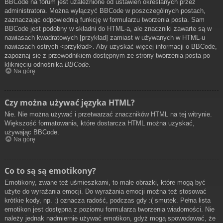
BBCode na forum jest uzależnione od ustawień określanych przez
administratora. Można wyłączyć BBCode w poszczególnych postach,
zaznaczając odpowiednią funkcję w formularzu tworzenia posta. Sam
BBCode jest podobny w składni do HTML-a, ale znaczniki zawarte są w
nawiasach kwadratowych [przykład] zamiast w używanych w HTML-u
nawiasach ostrych <przykład>. Aby uzyskać więcej informacji o BBCode,
zapoznaj się z przewodnikiem dostępnym ze strony tworzenia posta po
kliknięciu odnośnika
BBCode
.
Na górę
Czy można używać języka HTML?
Nie. Nie można używać i przetwarzać znaczników HTML na tej witrynie.
Większość formatowania, które dostarcza HTML można uzyskać,
używając BBCode.
Na górę
Co to są są emotikony?
Emotikony, zwane też uśmieszkami, to małe obrazki, które mogą być
użyte do wyrażania emocji. Do wyrażania emocji można też stosować
krótkie kody, np. :) oznacza radość, podczas gdy :( smutek. Pełna lista
emotikon jest dostępna z poziomu formularza tworzenia wiadomości. Nie
należy jednak nadmiernie używać emotikon, gdyż mogą spowodować, że