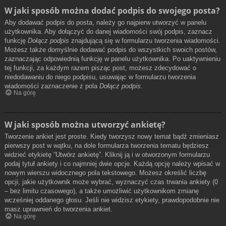
W jaki sposób można dodać podpis do swojego posta?
Aby dodawać podpis do posta, należy go najpierw utworzyć w panelu
użytkownika. Aby dołączyć do danej wiadomości swój podpis, zaznacz
funkcję
Dołącz podpis
znajdującą się w formularzu tworzenia wiadomości.
Możesz także domyślnie dodawać podpis do wszystkich swoich postów,
zaznaczając odpowiednią funkcję w panelu użytkownika. Po uaktywnieniu
tej funkcji, za każdym razem pisząc post, możesz zdecydować o
niedodawaniu do niego podpisu, usuwając w formularzu tworzenia
wiadomości zaznaczenie z pola
Dołącz podpis
.
Na górę
W jaki sposób można utworzyć ankietę?
Tworzenie ankiet jest proste. Kiedy tworzysz nowy temat bądź zmieniasz
pierwszy post w wątku, na dole formularza tworzenia tematu będziesz
widzieć etykietę “Utwórz ankietę”. Kliknij ją i w otworzonym formularzu
podaj tytuł ankiety i co najmniej dwie opcje. Każdą opcję należy wpisać w
nowym wierszu widocznego pola tekstowego. Możesz określić liczbę
opcji, jakie użytkownik może wybrać, wyznaczyć czas trwania ankiety (0
– bez limitu czasowego), a także umożliwić użytkownikom zmianę
wcześniej oddanego głosu. Jeśli nie widzisz etykiety, prawdopodobnie nie
masz uprawnień do tworzenia ankiet.
Na górę