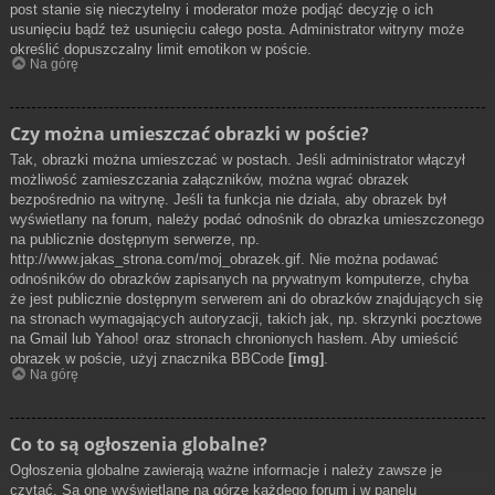
post stanie się nieczytelny i moderator może podjąć decyzję o ich
usunięciu bądź też usunięciu całego posta. Administrator witryny może
określić dopuszczalny limit emotikon w poście.
Na górę
Czy można umieszczać obrazki w poście?
Tak, obrazki można umieszczać w postach. Jeśli administrator włączył
możliwość zamieszczania załączników, można wgrać obrazek
bezpośrednio na witrynę. Jeśli ta funkcja nie działa, aby obrazek był
wyświetlany na forum, należy podać odnośnik do obrazka umieszczonego
na publicznie dostępnym serwerze, np.
http://www.jakas_strona.com/moj_obrazek.gif. Nie można podawać
odnośników do obrazków zapisanych na prywatnym komputerze, chyba
że jest publicznie dostępnym serwerem ani do obrazków znajdujących się
na stronach wymagających autoryzacji, takich jak, np. skrzynki pocztowe
na Gmail lub Yahoo! oraz stronach chronionych hasłem. Aby umieścić
obrazek w poście, użyj znacznika BBCode
[img]
.
Na górę
Co to są ogłoszenia globalne?
Ogłoszenia globalne zawierają ważne informacje i należy zawsze je
czytać. Są one wyświetlane na górze każdego forum i w panelu