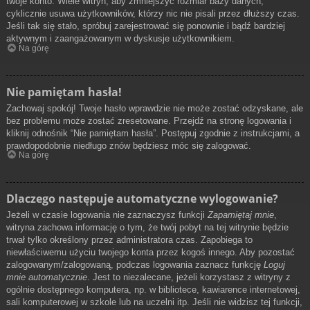
twoje konto. Wiele witryn, aby zmniejszyć rozmiar bazy danych,
cyklicznie usuwa użytkowników, którzy nic nie pisali przez dłuższy czas.
Jeśli tak się stało, spróbuj zarejestrować się ponownie i bądź bardziej
aktywnym i zaangażowanym w dyskusje użytkownikiem.
Na górę
Nie pamiętam hasła!
Zachowaj spokój! Twoje hasło wprawdzie nie może zostać odzyskane, ale
bez problemu może zostać zresetowane. Przejdź na stronę logowania i
kliknij odnośnik “Nie pamiętam hasła”. Postępuj zgodnie z instrukcjami, a
prawdopodobnie niedługo znów będziesz móc się zalogować.
Na górę
Dlaczego następuje automatyczne wylogowanie?
Jeżeli w czasie logowania nie zaznaczysz funkcji
Zapamiętaj mnie
,
witryna zachowa informację o tym, że twój pobyt na tej witrynie będzie
trwał tylko określony przez administratora czas. Zapobiega to
niewłaściwemu użyciu twojego konta przez kogoś innego. Aby pozostać
zalogowanym/zalogowaną, podczas logowania zaznacz funkcję
Loguj
mnie automatycznie
. Jest to niezalecane, jeżeli korzystasz z witryny z
ogólnie dostępnego komputera, np. w bibliotece, kawiarence internetowej,
sali komputerowej w szkole lub na uczelni itp. Jeśli nie widzisz tej funkcji,