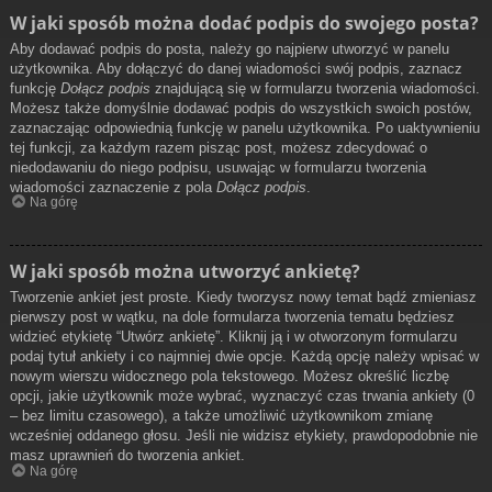
W jaki sposób można dodać podpis do swojego posta?
Aby dodawać podpis do posta, należy go najpierw utworzyć w panelu
użytkownika. Aby dołączyć do danej wiadomości swój podpis, zaznacz
funkcję
Dołącz podpis
znajdującą się w formularzu tworzenia wiadomości.
Możesz także domyślnie dodawać podpis do wszystkich swoich postów,
zaznaczając odpowiednią funkcję w panelu użytkownika. Po uaktywnieniu
tej funkcji, za każdym razem pisząc post, możesz zdecydować o
niedodawaniu do niego podpisu, usuwając w formularzu tworzenia
wiadomości zaznaczenie z pola
Dołącz podpis
.
Na górę
W jaki sposób można utworzyć ankietę?
Tworzenie ankiet jest proste. Kiedy tworzysz nowy temat bądź zmieniasz
pierwszy post w wątku, na dole formularza tworzenia tematu będziesz
widzieć etykietę “Utwórz ankietę”. Kliknij ją i w otworzonym formularzu
podaj tytuł ankiety i co najmniej dwie opcje. Każdą opcję należy wpisać w
nowym wierszu widocznego pola tekstowego. Możesz określić liczbę
opcji, jakie użytkownik może wybrać, wyznaczyć czas trwania ankiety (0
– bez limitu czasowego), a także umożliwić użytkownikom zmianę
wcześniej oddanego głosu. Jeśli nie widzisz etykiety, prawdopodobnie nie
masz uprawnień do tworzenia ankiet.
Na górę