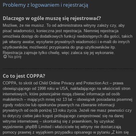
Problemy z logowaniem i rejestracją
Dlaczego w ogóle muszę się rejestrować?
Możliwe, że nie musisz. To od administratora witryny zależy czy, aby
pisać wiadomości, konieczna jest rejestracja. Niemniej rejestracja
umożliwia dostęp do dodatkowych funkcji niedostępnych dla gości, takich
jak własny awatar, wysyłanie prywatnych wiadomości i e-maili do innych
użytkowników, możliwość przypisania do grup użytkowników itp.
Rejestracja zajmuje tylko chwilę, więc zaleca się jej wykonanie.
Na górę
Co to jest COPPA?
COPPA, to skrót od Child Online Privacy and Protection Act – prawa
obowiązującego od 1998 roku w USA, nakładającego na właścicieli stron
internetowych, które potencjalnie mogą zbierać informacje od osób
małoletnich – mających mniej niż 13 lat – obowiązek posiadania pisemnej
zgody rodziców lub opiekunów prawnych na zbieranie informacji
prywatnych od osób poniżej 13 roku życia. Jeżeli nie masz pewności czy
to dotyczy ciebie jako kogoś próbującego zarejestrować się na danej
witrynie internetowej – skontaktuj się z prawnikiem, by uzyskać
wyjaśnienie. phpBB Limited i właściciele tej witryny nie dostarczają
pomocy prawnej z wyjątkiem przypadku opisanego w pytaniu „Z kim się