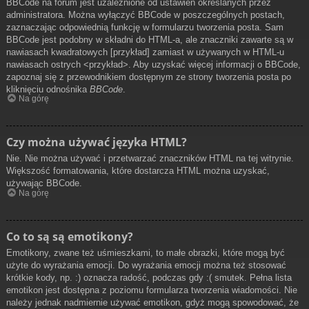
BBCode na forum jest uzależnione od ustawień określanych przez
administratora. Można wyłączyć BBCode w poszczególnych postach,
zaznaczając odpowiednią funkcję w formularzu tworzenia posta. Sam
BBCode jest podobny w składni do HTML-a, ale znaczniki zawarte są w
nawiasach kwadratowych [przykład] zamiast w używanych w HTML-u
nawiasach ostrych <przykład>. Aby uzyskać więcej informacji o BBCode,
zapoznaj się z przewodnikiem dostępnym ze strony tworzenia posta po
kliknięciu odnośnika
BBCode
.
Na górę
Czy można używać języka HTML?
Nie. Nie można używać i przetwarzać znaczników HTML na tej witrynie.
Większość formatowania, które dostarcza HTML można uzyskać,
używając BBCode.
Na górę
Co to są są emotikony?
Emotikony, zwane też uśmieszkami, to małe obrazki, które mogą być
użyte do wyrażania emocji. Do wyrażania emocji można też stosować
krótkie kody, np. :) oznacza radość, podczas gdy :( smutek. Pełna lista
emotikon jest dostępna z poziomu formularza tworzenia wiadomości. Nie
należy jednak nadmiernie używać emotikon, gdyż mogą spowodować, że