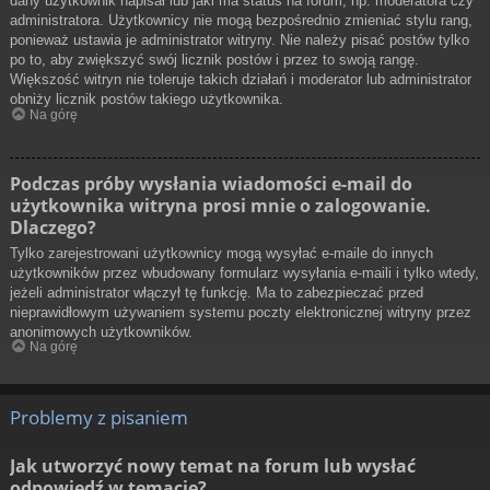
dany użytkownik napisał lub jaki ma status na forum, np. moderatora czy
administratora. Użytkownicy nie mogą bezpośrednio zmieniać stylu rang,
ponieważ ustawia je administrator witryny. Nie należy pisać postów tylko
po to, aby zwiększyć swój licznik postów i przez to swoją rangę.
Większość witryn nie toleruje takich działań i moderator lub administrator
obniży licznik postów takiego użytkownika.
Na górę
Podczas próby wysłania wiadomości e-mail do
użytkownika witryna prosi mnie o zalogowanie.
Dlaczego?
Tylko zarejestrowani użytkownicy mogą wysyłać e-maile do innych
użytkowników przez wbudowany formularz wysyłania e-maili i tylko wtedy,
jeżeli administrator włączył tę funkcję. Ma to zabezpieczać przed
nieprawidłowym używaniem systemu poczty elektronicznej witryny przez
anonimowych użytkowników.
Na górę
Problemy z pisaniem
Jak utworzyć nowy temat na forum lub wysłać
odpowiedź w temacie?