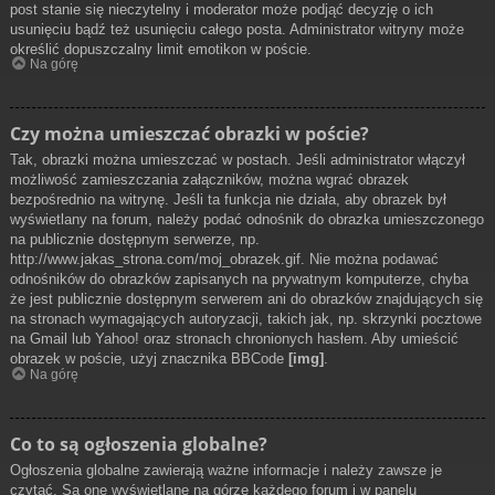
post stanie się nieczytelny i moderator może podjąć decyzję o ich
usunięciu bądź też usunięciu całego posta. Administrator witryny może
określić dopuszczalny limit emotikon w poście.
Na górę
Czy można umieszczać obrazki w poście?
Tak, obrazki można umieszczać w postach. Jeśli administrator włączył
możliwość zamieszczania załączników, można wgrać obrazek
bezpośrednio na witrynę. Jeśli ta funkcja nie działa, aby obrazek był
wyświetlany na forum, należy podać odnośnik do obrazka umieszczonego
na publicznie dostępnym serwerze, np.
http://www.jakas_strona.com/moj_obrazek.gif. Nie można podawać
odnośników do obrazków zapisanych na prywatnym komputerze, chyba
że jest publicznie dostępnym serwerem ani do obrazków znajdujących się
na stronach wymagających autoryzacji, takich jak, np. skrzynki pocztowe
na Gmail lub Yahoo! oraz stronach chronionych hasłem. Aby umieścić
obrazek w poście, użyj znacznika BBCode
[img]
.
Na górę
Co to są ogłoszenia globalne?
Ogłoszenia globalne zawierają ważne informacje i należy zawsze je
czytać. Są one wyświetlane na górze każdego forum i w panelu