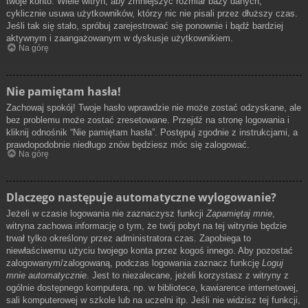
twoje konto. Wiele witryn, aby zmniejszyć rozmiar bazy danych,
cyklicznie usuwa użytkowników, którzy nic nie pisali przez dłuższy czas.
Jeśli tak się stało, spróbuj zarejestrować się ponownie i bądź bardziej
aktywnym i zaangażowanym w dyskusje użytkownikiem.
Na górę
Nie pamiętam hasła!
Zachowaj spokój! Twoje hasło wprawdzie nie może zostać odzyskane, ale
bez problemu może zostać zresetowane. Przejdź na stronę logowania i
kliknij odnośnik “Nie pamiętam hasła”. Postępuj zgodnie z instrukcjami, a
prawdopodobnie niedługo znów będziesz móc się zalogować.
Na górę
Dlaczego następuje automatyczne wylogowanie?
Jeżeli w czasie logowania nie zaznaczysz funkcji
Zapamiętaj mnie
,
witryna zachowa informację o tym, że twój pobyt na tej witrynie będzie
trwał tylko określony przez administratora czas. Zapobiega to
niewłaściwemu użyciu twojego konta przez kogoś innego. Aby pozostać
zalogowanym/zalogowaną, podczas logowania zaznacz funkcję
Loguj
mnie automatycznie
. Jest to niezalecane, jeżeli korzystasz z witryny z
ogólnie dostępnego komputera, np. w bibliotece, kawiarence internetowej,
sali komputerowej w szkole lub na uczelni itp. Jeśli nie widzisz tej funkcji,