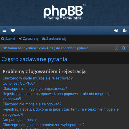
ię
Szukaj
or
Zaloguj się
Zarejestruj się
al
ar
ce
a
og
ej
forum.bandycituska.com
Często zadawane pytania
S
z
j
uj
es
Często zadawane pytania
u
…
si
tru
k
Problemy z logowaniem i rejestracją
ę
j
a
Dlaczego w ogóle muszę się rejestrować?
j
si
Co to jest COPPA?
Dlaczego nie mogę się zarejestrować?
ę
Rejestracja została przeprowadzona poprawnie, ale nie mogę się
zalogować!
Dlaczego nie mogę się zalogować?
Rejestracja została dokonana jakiś czas temu, ale teraz nie mogę się
zalogować?!
Nie pamiętam hasła!
Dlaczego następuje automatyczne wylogowanie?