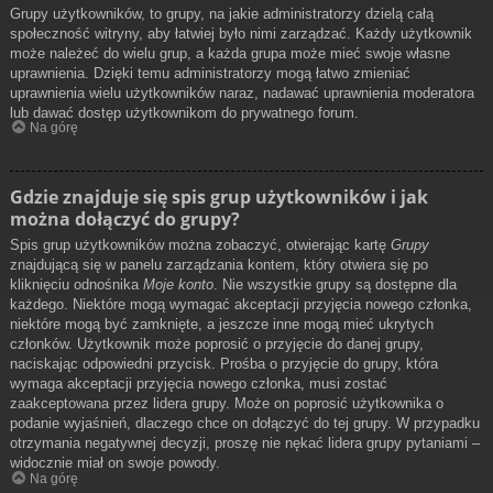
Grupy użytkowników, to grupy, na jakie administratorzy dzielą całą
społeczność witryny, aby łatwiej było nimi zarządzać. Każdy użytkownik
może należeć do wielu grup, a każda grupa może mieć swoje własne
uprawnienia. Dzięki temu administratorzy mogą łatwo zmieniać
uprawnienia wielu użytkowników naraz, nadawać uprawnienia moderatora
lub dawać dostęp użytkownikom do prywatnego forum.
Na górę
Gdzie znajduje się spis grup użytkowników i jak
można dołączyć do grupy?
Spis grup użytkowników można zobaczyć, otwierając kartę
Grupy
znajdującą się w panelu zarządzania kontem, który otwiera się po
kliknięciu odnośnika
Moje konto
. Nie wszystkie grupy są dostępne dla
każdego. Niektóre mogą wymagać akceptacji przyjęcia nowego członka,
niektóre mogą być zamknięte, a jeszcze inne mogą mieć ukrytych
członków. Użytkownik może poprosić o przyjęcie do danej grupy,
naciskając odpowiedni przycisk. Prośba o przyjęcie do grupy, która
wymaga akceptacji przyjęcia nowego członka, musi zostać
zaakceptowana przez lidera grupy. Może on poprosić użytkownika o
podanie wyjaśnień, dlaczego chce on dołączyć do tej grupy. W przypadku
otrzymania negatywnej decyzji, proszę nie nękać lidera grupy pytaniami –
widocznie miał on swoje powody.
Na górę