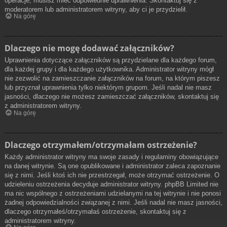
operacje, musisz mieć odpowiednie uprawnienia. Skontaktuj się z
moderatorem lub administratorem witryny, aby ci je przydzielił.
Na górę
Dlaczego nie mogę dodawać załączników?
Uprawnienia dotyczące załączników są przydzielane dla każdego forum,
dla każdej grupy i dla każdego użytkownika. Administrator witryny mógł
nie zezwolić na zamieszczanie załączników na forum, na którym piszesz
lub przyznał uprawnienia tylko niektórym grupom. Jeśli nadal nie masz
jasności, dlaczego nie możesz zamieszczać załączników, skontaktuj się
z administratorem witryny.
Na górę
Dlaczego otrzymałem/otrzymałam ostrzeżenie?
Każdy administrator witryny ma swoje zasady i regulaminy obowiązujące
na danej witrynie. Są one opublikowane i administrator zaleca zapoznanie
się z nimi. Jeśli ktoś ich nie przestrzegał, może otrzymać ostrzeżenie. O
udzieleniu ostrzeżenia decyduje administrator witryny. phpBB Limited nie
ma nic wspólnego z ostrzeżeniami udzielanymi na tej witrynie i nie ponosi
żadnej odpowiedzialności związanej z nimi. Jeśli nadal nie masz jasności,
dlaczego otrzymałeś/otrzymałaś ostrzeżenie, skontaktuj się z
administratorem witryny.